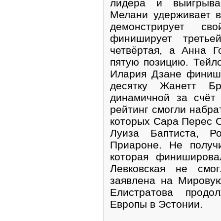
лидера и выигрыва
Мелани удерживает в
демонстрирует св
финиширует третье
четвёртая, а Анна 
пятую позицию. Тейл
Илария Дзане финиши
десятку Жанетт Бр
динамичной за счёт
рейтинг смогли набрат
которых Сара Перес С
Луиза Баптиста, Р
Приароне. Не получ
которая финиширова
Левковская не смог
заявлена на Мирову
Елистратова продо
Европы в Эстонии.