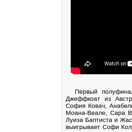
Первый полуфинал
Джеффкоат из Австр
София Ковач, Анабел
Моана-Веале, Сара В
Луиза Баптиста и Жа
выигрывает Софи Кол