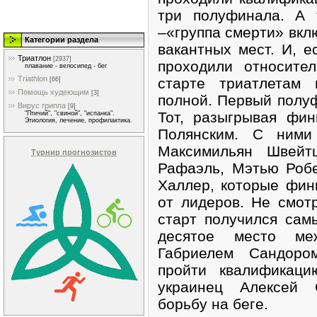
три полуфинала. А 
–«группа смерти» вклю
Категории раздела
вакантных мест. И, 
Триатлон
[2937]
проходили относите
плавание - велосипед - бег
Triathlon
старте триатлетам 
[66]
Помощь худеющим
[3]
полной. Первый полу
Вирус гриппа
[9]
Тот, разыгрывая фи
"Птичий", "свиной", "испанка".
Этиология, лечение, профилактика.
Полянским. С ними
Максимильян Швейт
Турнир прогнозистов
Рафаэль, Мэтью Робе
Халлер, которые фин
от лидеров. Не смот
старт получился са
десятое место ме
Габриелем Сандоро
пройти квалификаци
украинец Алексей 
борьбу на беге.