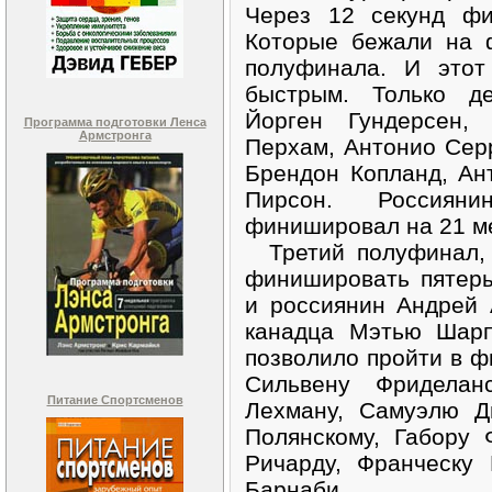
Через 12 секунд фи
Которые бежали на 
полуфинала. И этот
быстрым. Только д
Йорген Гундерсен,
Программа подготовки Ленса
Армстронга
Перхам, Антонио Сер
Брендон Копланд, Ан
Пирсон. Россияни
финишировал на 21 м
Третий полуфинал, 
финишировать пятеры
и россиянин Андрей 
канадца Мэтью Шарп
позволило пройти в ф
Сильвену Фриделан
Питание Спортсменов
Лехману, Самуэлю Д
Полянскому, Габору 
Ричарду, Франческу
Барнаби.