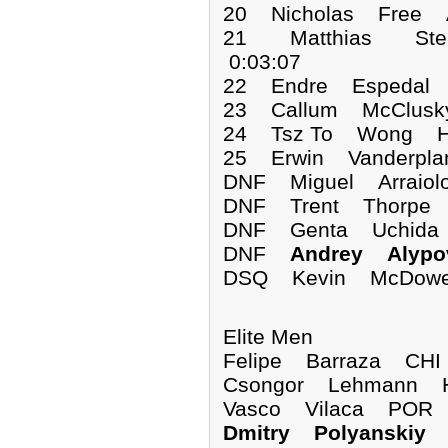
20 Nicholas Free 
21 Matthias Ste
0:03:07
22 Endre Espedal 
23 Callum McClusk
24 Tsz To Wong HK
25 Erwin Vander
DNF Miguel Arra
DNF Trent Thor
DNF Genta Uch
DNF
Andrey Aly
DSQ Kevin McD
Elite Men
Felipe Barraza CHI
Csongor Lehmann 
Vasco Vilaca POR
Dmitry Polyanskiy