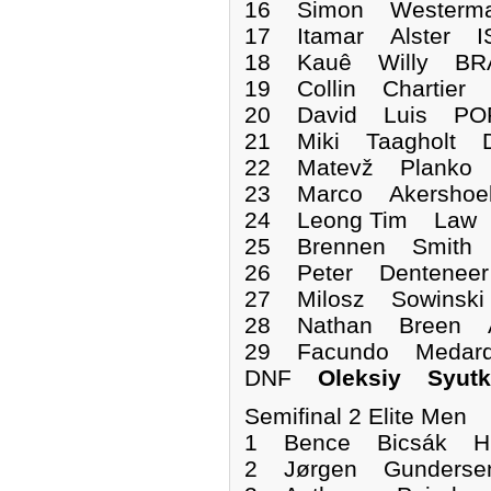
16 Simon Westerma
17 Itamar Alster I
18 Kauê Willy BRA
19 Collin Chartier
20 David Luis POR
21 Miki Taagholt 
22 Matevž Planko 
23 Marco Akershoe
24 Leong Tim Law 
25 Brennen Smith 
26 Peter Dentenee
27 Milosz Sowinsk
28 Nathan Breen A
29 Facundo Medard
DNF
Oleksiy Syut
Semifinal 2 Elite Men
1 Bence Bicsák 
2 Jørgen Gunderse