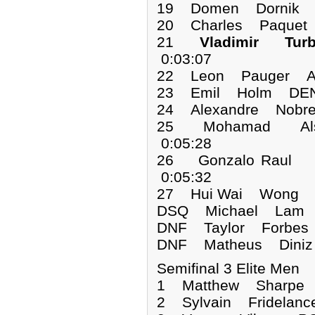
19 Domen Dornik S
20 Charles Paquet
21
Vladimir Tur
0:03:07
22 Leon Pauger AU
23 Emil Holm DEN 
24 Alexandre Nobr
25 Mohamad Al
0:05:28
26 Gonzalo Raul 
0:05:32
27 Hui Wai Wong H
DSQ Michael L
DNF Taylor For
DNF Matheus Di
Semifinal 3 Elite Men
1 Matthew Sharp
2 Sylvain Fridelan