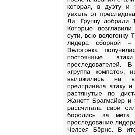
которая, в дуэту и
уехать от преследов
Ли. Группу добрали 
Которые возглавили
сути, всю велогонку 
лидера сборной –
Велогонка получил
постоянные атаки
преследователей. В
«группа компато», 
выложились на ве
предприняла атаку и
растянутые по дист
Жанетт Брагмайер и
рассчитала свои си
боролись за мета
преследование лидер
Челсея Бёрнс. В ит