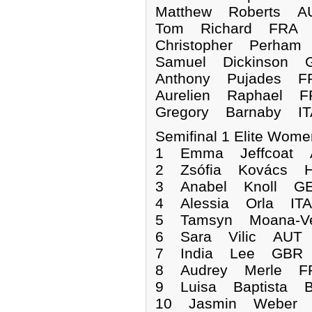
Matthew Roberts A
Tom Richard FRA
Christopher Perha
Samuel Dickinson 
Anthony Pujades F
Aurelien Raphael F
Gregory Barnaby IT
Semifinal 1 Elite Wome
1 Emma Jeffcoat
2 Zsófia Kovács H
3 Anabel Knoll GE
4 Alessia Orla ITA
5 Tamsyn Moana-Ve
6 Sara Vilic AUT 
7 India Lee GBR 0
8 Audrey Merle FR
9 Luisa Baptista B
10 Jasmin Weber S