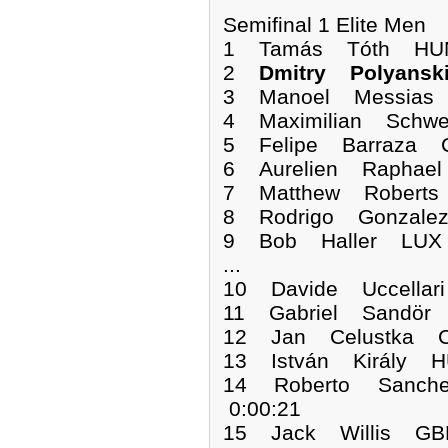
Semifinal 1 Elite Men
1 Tamás Tóth HU
2
Dmitry Polyans
3 Manoel Messias 
4 Maximilian Schw
5 Felipe Barraza C
6 Aurelien Raphae
7 Matthew Roberts
8 Rodrigo Gonzale
9 Bob Haller LUX 
...
10 Davide Uccellar
11 Gabriel Sandör
12 Jan Celustka C
13 István Király H
14 Roberto Sanch
0:00:21
15 Jack Willis GB