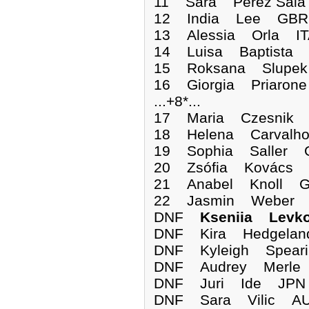
11 Sara Perez Sal
12 India Lee GBR 
13 Alessia Orla IT
14 Luisa Baptista 
15 Roksana Slupek
16 Giorgia Priaron
...+8*...
17 Maria Czesnik 
18 Helena Carvalh
19 Sophia Saller 
20 Zsófia Kovács 
21 Anabel Knoll G
22 Jasmin Weber S
DNF
Kseniia Levk
DNF Kira Hedge
DNF Kyleigh Sp
DNF Audrey Me
DNF Juri Ide 
DNF Sara Vili