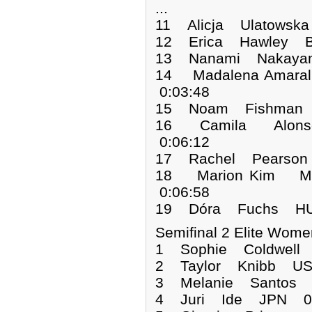
...
11 Alicja Ulatowsk
12 Erica Hawley B
13 Nanami Nakaya
14 Madalena Amar
0:03:48
15 Noam Fishman I
16 Camila Alons
0:06:12
17 Rachel Pearson
18 Marion Kim M
0:06:58
19 Dóra Fuchs HUN
Semifinal 2 Elite Wome
1 Sophie Coldwel
2 Taylor Knibb US
3 Melanie Santos 
4 Juri Ide JPN 01