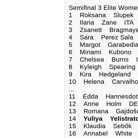
Semifinal 3 Elite Wome
1 Roksana Slupe
2 Ilaria Zane ITA 
3 Zsanett Bragmay
4 Sara Perez Sala
5 Margot Garabedi
6 Minami Kubono J
7 Chelsea Burns U
8 Kyleigh Spearin
9 Kira Hedgeland 
10 Helena Carvalh
...
11 Edda Hannesdott
12 Anne Holm DEN
13 Romana Gajdošo
14
Yuliya Yelistr
15 Klaudia Sebők 
16 Annabel White 