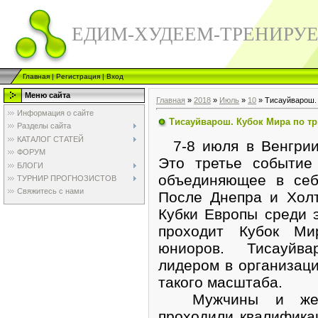
ЕДИМ-ХУДЕЕМ-ТРЕНИРУ
Главная
|
Регистрация
|
Вход
Меню сайта
Главная
»
2018
»
Июль
»
10
» Тисауйварош. 
Информация о сайте
Тисауйварош. Кубок Мира по т
Разделы сайта
КАТАЛОГ СТАТЕЙ
7-8 июля в Венгрии
ФОРУМ
Это третье событие
БЛОГИ
объединяющее в себ
ТУРНИР ПРОГНОЗИСТОВ
Свяжитесь с нами
После Днепра и Холт
Кубки Европы среди 
проходит Кубок М
юниоров. Тисауйва
лидером в организац
такого масштаба.
Мужчины и женщ
проходили квалифика