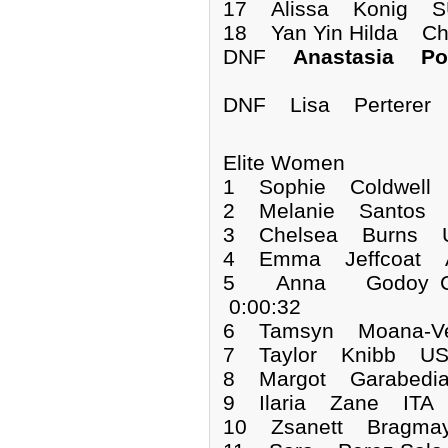
17 Alissa Konig SU
18 Yan Yin Hilda C
DNF
Anastasia Po
DNF Lisa Perte
Elite Women
1 Sophie Coldwel
2 Melanie Santos 
3 Chelsea Burns U
4 Emma Jeffcoat A
5 Anna Godoy C
0:00:32
6 Tamsyn Moana-Ve
7 Taylor Knibb US
8 Margot Garabedi
9 Ilaria Zane ITA 
10 Zsanett Bragma