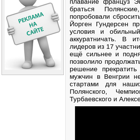
плавание француз Э
браться Полянски
попробовали сбросит
Йорген Гундерсен пр
условия и обильный
аккуратничать. В и
лидеров из 17 участни
ещё сильнее и подня
позволило продолжать
решение прекратить
мужчин в Венгрии н
стартами для наши
Полянского, Чемп
Турбаевского и Алекс