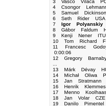
3 Vasco Vilaca PO
4 Csongor Lehmann
5 Samuel Dickinso
6 Seth Rider USA 
7
Igor Polyanski
8 Gábor Faldum H
9 Kenji Nener ITU
10 Tom Richard FR
11 Francesc Godo
0:00:06
12 Gregory Barnab
...
13 Márk Dévay HU
14 Michał Oliwa P
15 Jan Stratmann 
16 Henrik Klemmes
17 Menno Koolhaas
18 Jan Volar CZE 
19 Danilo Pimente