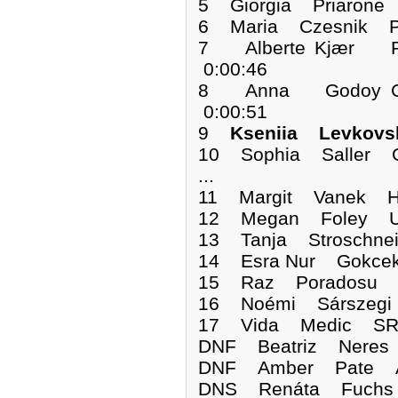
5 Giorgia Priarone
6 Maria Czesnik P
7 Alberte Kjær 
0:00:46
8 Anna Godoy C
0:00:51
9
Kseniia Levkov
10 Sophia Saller 
...
11 Margit Vanek H
12 Megan Foley US
13 Tanja Stroschne
14 Esra Nur Gokce
15 Raz Poradosu I
16 Noémi Sárszegi
17 Vida Medic SRB
DNF Beatriz Ne
DNF Amber Pa
DNS Renáta Fu