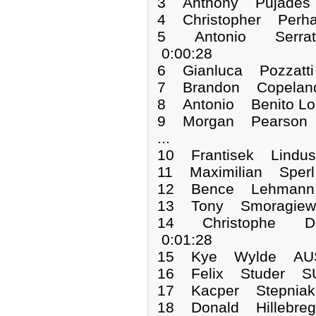
3 Anthony Pujades
4 Christopher Per
5 Antonio Serra
0:00:28
6 Gianluca Pozzatt
7 Brandon Copelan
8 Antonio Benito L
9 Morgan Pearson 
...
10 Frantisek Lindu
11 Maximilian Sper
12 Bence Lehmann
13 Tony Smoragiew
14 Christophe D
0:01:28
15 Kye Wylde AUS
16 Felix Studer SU
17 Kacper Stepnia
18 Donald Hillebre