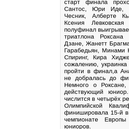
старт финала прох
Сантос, Юри Иде, 
Чесник, Алберте Кь
Ксения Левковска
полуфинал выигрывае
триатлона Роксана
Дзане, Жанетт Брагм
Гарабедьян, Минами 
Спиринг, Кира Хидж
сожалению, украинка
пройти в финал,а Ан
не добралась до фи
Немного о Роксане,
действующий юниор.
числится в четырёх ре
Олимпийской Квали
финишировала 15-й в
чемпионате Европы
юниоров.