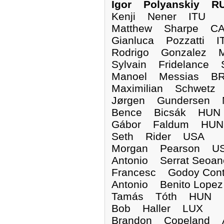
Igor Polyanskiy R
Kenji Nener ITU
Matthew Sharpe C
Gianluca Pozzatti I
Rodrigo Gonzalez 
Sylvain Fridelance 
Manoel Messias B
Maximilian Schwet
Jørgen Gundersen
Bence Bicsák HUN
Gábor Faldum HUN
Seth Rider USA
Morgan Pearson U
Antonio Serrat Seo
Francesc Godoy Con
Antonio Benito Lop
Tamás Tóth HUN
Bob Haller LUX
Brandon Copeland 