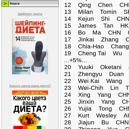
12 Qing Chen CHN
Книги
13 Milan Tomin SR
Шейпинг-диета
14 Kejun Shi CHN 
15 James Tan HKG
16 Bo Ma CHN 01:
17 Jinkai Zhang C
18 Chia-Hao Chang
19 Cheng Tai Wu T
...+5%...
20 Yuuki Oketani 
21 Zhengyu Duan 
22 Wei Kai Wang T
Какого цвета ваша диета?
23 Wei-Chih Lin T
24 Xing Yang CHN 
25 Jinxin Yang CH
26 Yujia Tong CHN
27 Kurt Wesley AU
28 Jiajun Bu CHN 