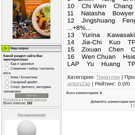
10 Chi Wen Chang 
11 Natasha Bowyer
12 Jingshuang Fen
...+8%...
13 Yurina Kawasak
14 Jia-Chi Kuo TP
15 Zixuan Chen CH
Наш опрос
16 Wen Chuan Hsie
Какой раздел сайта Вас
заинтересовал
LAP Yu Huang T
Еда и здоровье
Снижение / набор / контроль
веса
Категория
:
Триатлон
|
Про
Кожа / Косметика
Сахарный диабет
antonZap
|
Рейтинг
:
0.0
/
0
Спорт, фитнесс, методика
тренировок
Всего комментариев
:
0
Результаты
|
Архив опросов
Добавлять комментарии могу
Всего ответов:
182
[
Р
Рекламодателям