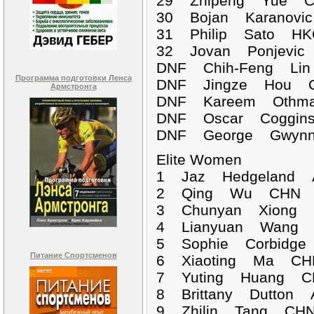
29 Zhipeng Yue CH
30 Bojan Karanovi
31 Philip Sato HK
32 Jovan Ponjevic
DNF Chih-Feng 
Программа подготовки Ленса
DNF Jingze Ho
Армстронга
DNF Kareem Ot
DNF Oscar Cog
DNF George Gw
Elite Women
1 Jaz Hedgeland
2 Qing Wu CHN 02
3 Chunyan Xiong C
4 Lianyuan Wang C
5 Sophie Corbidge
Питание Спортсменов
6 Xiaoting Ma CHN
7 Yuting Huang CH
8 Brittany Dutton 
9 Zhilin Tang CHN