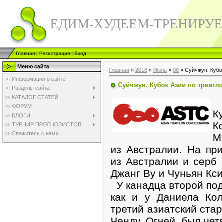
ЕДИМ-ХУДЕЕМ-ТРЕНИРУ
Главная
|
Регистрация
|
Вход
Меню сайта
Главная
»
2018
»
Июль
»
06
» Суйчжун. Кубо
Информация о сайте
Суйчжун. Кубок Азии по триатл
Разделы сайта
КАТАЛОГ СТАТЕЙ
3
ФОРУМ
К
БЛОГИ
К
ТУРНИР ПРОГНОЗИСТОВ
Свяжитесь с нами
М
из Австралии. На пр
из Австралии и серб
Джанг Ву и Чуньян Кси
У канадца второй поди
как и у Даниела Ко
третий азиатский стар
Ченду. Огней, был че