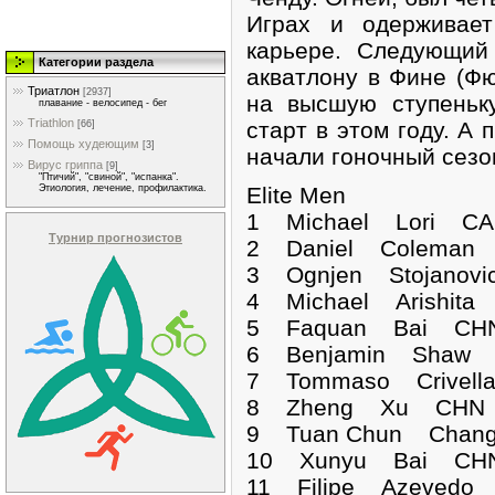
Играх и одерживае
карьере. Следующий
Категории раздела
акватлону в Фине (Фю
Триатлон
[2937]
на высшую ступеньк
плавание - велосипед - бег
Triathlon
старт в этом году. А
[66]
Помощь худеющим
[3]
начали гоночный сезо
Вирус гриппа
[9]
"Птичий", "свиной", "испанка".
Elite Men
Этиология, лечение, профилактика.
1 Michael Lori C
Турнир прогнозистов
2 Daniel Coleman 
3 Ognjen Stojanovi
4 Michael Arishita
5 Faquan Bai CHN
6 Benjamin Shaw I
7 Tommaso Crivella
8 Zheng Xu CHN 0
9 Tuan Chun Chang
10 Xunyu Bai CHN
11 Filipe Azevedo