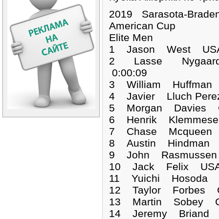
2019 Sarasota-Brade
American Cup
Elite Men
1 Jason West US
2 Lasse Nygaard
0:00:09
3 William Huffman
4 Javier Lluch Per
5 Morgan Davies G
6 Henrik Klemmese
7 Chase Mcqueen 
8 Austin Hindman 
9 John Rasmussen
10 Jack Felix USA
11 Yuichi Hosoda 
12 Taylor Forbes 
13 Martin Sobey C
14 Jeremy Briand 