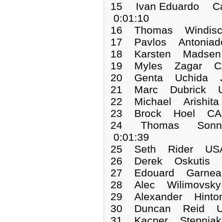
15 Ivan Eduardo C
0:01:10
16 Thomas Windisc
17 Pavlos Antonia
18 Karsten Madsen
19 Myles Zagar CA
20 Genta Uchida J
21 Marc Dubrick U
22 Michael Arishit
23 Brock Hoel CAN
24 Thomas Sonne
0:01:39
25 Seth Rider USA
26 Derek Oskutis 
27 Edouard Garnea
28 Alec Wilimovsk
29 Alexander Hint
30 Duncan Reid US
31 Kacper Stepnia