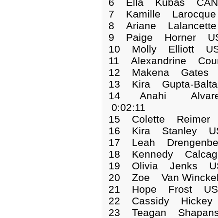
6 Ella Kubas CAN 
7 Kamille Larocqu
8 Ariane Lalancett
9 Paige Horner US
10 Molly Elliott U
11 Alexandrine Cou
12 Makena Gates 
13 Kira Gupta-Balt
14 Anahi Alvare
0:02:11
15 Colette Reimer
16 Kira Stanley U
17 Leah Drengenbe
18 Kennedy Calcag
19 Olivia Jenks U
20 Zoe Van Wincke
21 Hope Frost USA
22 Cassidy Hickey
23 Teagan Shapans