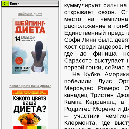
Книги
куммулирует силы на
открывает сезон. С
Шейпинг-диета
место на чемпион
расположение в топ-
Единственный предст
Софи Линн была девят
Кост среди андеров. Н
где до финиша не
Сарасоте выступает н
первой гонки, сейчас 
На Кубке Америки 
победили Луис Ор
Какого цвета ваша диета?
Мерседес Ромеро О
канадец Тристен Джо
Кампа Карранша, а 
Родригес Морено и Д
– участник чемпио
Клермонта, где выс