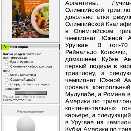
Аргентины. Лучи
Олимпийский триатло
довольно атки резул
Олимпийской Квалифи
в Олимпийском три
чемпионат Южной А
Уругвае. В топ-70
Наш опрос
Рейнальдо Колюччи,
Какой раздел сайта Вас
домашнем Кубке Ам
заинтересовал
Еда и здоровье
первый подиум в кар
Снижение / набор / контроль
веса
триатлону, а следу
Кожа / Косметика
чемпионат Южной Ам
Сахарный диабет
Спорт, фитнесс, методика
провела контрольны
тренировок
Мулулабе, а Ромина 
Результаты
|
Архив опросов
Америки по триатлон
Всего ответов:
182
континентальных го
Рекламодателям
карьере, а следующий
в Уругвае на чемпио
Кубка Америки по триа