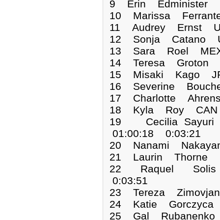
9 Erin Edminister 
10 Marissa Ferrant
11 Audrey Ernst U
12 Sonja Catano U
13 Sara Roel MEX 
14 Teresa Groton 
15 Misaki Kago JP
16 Severine Bouch
17 Charlotte Ahren
18 Kyla Roy CAN 
19 Cecilia Sayu
01:00:18 0:03:21
20 Nanami Nakaya
21 Laurin Thorne 
22 Raquel Solis
0:03:51
23 Tereza Zimovja
24 Katie Gorczyca
25 Gal Rubanenko 