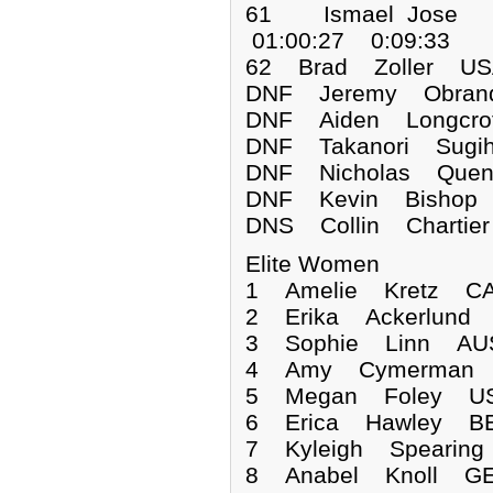
61 Ismael Jose
01:00:27 0:09:33
62 Brad Zoller US
DNF Jeremy Ob
DNF Aiden Longcr
DNF Takanori Su
DNF Nicholas Q
DNF Kevin Bis
DNS Collin Char
Elite Women
1 Amelie Kretz C
2 Erika Ackerlund
3 Sophie Linn AUS
4 Amy Cymerman U
5 Megan Foley USA
6 Erica Hawley BE
7 Kyleigh Spearin
8 Anabel Knoll GE