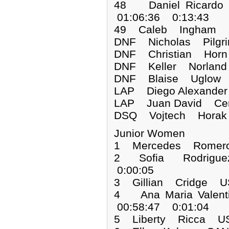
48 Daniel Ricar
01:06:36 0:13:43
49 Caleb Ingham B
DNF Nicholas Pi
DNF Christian 
DNF Keller Nor
DNF Blaise Ug
LAP Diego Alexan
LAP Juan David 
DSQ Vojtech Ho
Junior Women
1 Mercedes Romer
2 Sofia Rodrigu
0:00:05
3 Gillian Cridge U
4 Ana Maria Vale
00:58:47 0:01:04
5 Liberty Ricca US