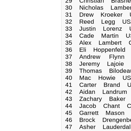
29 Christian Brash
30 Nicholas Lambe
31 Drew Kroeker U
32 Reed Legg USA
33 Justin Lorenz 
34 Cade Martin US
35 Alex Lambert C
36 Eli Hoppenfeld
37 Andrew Flynn U
38 Jeremy Lajoie 
39 Thomas Bilodea
40 Mac Howie USA
41 Carter Brand U
42 Aidan Landrum 
43 Zachary Baker 
44 Jacob Chant CA
45 Garrett Mason 
46 Brock Drengenb
47 Asher Lauderda