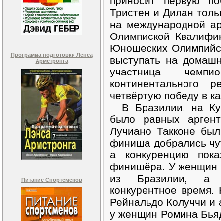
приносит первую по
Тристен и Дилан толь
на международной ар
Олимпиской Квалифи
Юношеских Олимпийск
Программа подготовки Ленса
выступать на домаш
Армстронга
участница чем
континентального р
четвёртую победу в к
В Бразилии, на Куб
было равных аргент
Лучиано Такконе был
финиша добрались чут
а конкуренцию пока
финишёра. У женщин 
из Бразилии, а 
Питание Спортсменов
конкурентное время.
Рейнальдо Колуччи и 
у женщин Ромина Бья