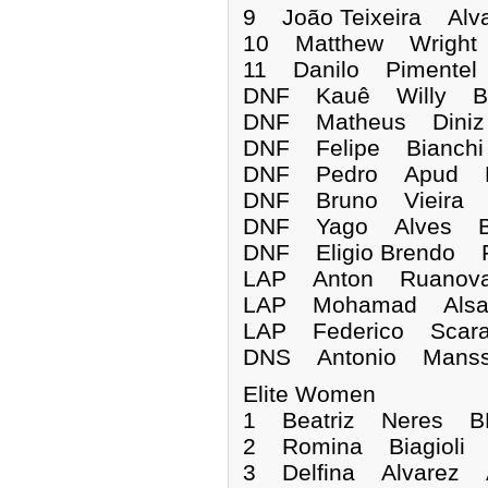
9 João Teixeira Al
10 Matthew Wright
11 Danilo Pimentel
DNF Kauê Will
DNF Matheus Di
DNF Felipe Bia
DNF Pedro Ap
DNF Bruno Viei
DNF Yago Alve
DNF Eligio Brendo
LAP Anton Rua
LAP Mohamad Al
LAP Federico Sc
DNS Antonio Man
Elite Women
1 Beatriz Neres 
2 Romina Biagioli
3 Delfina Alvarez 