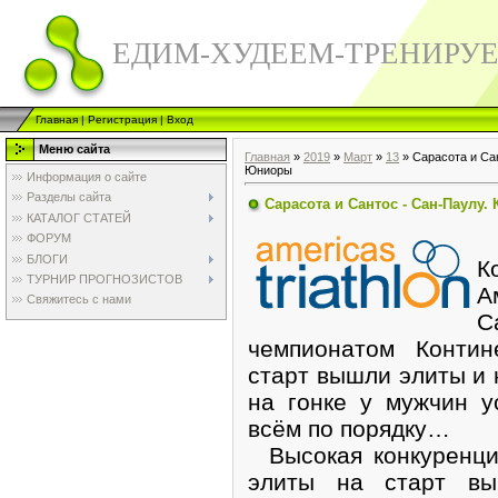
ЕДИМ-ХУДЕЕМ-ТРЕНИРУ
Главная
|
Регистрация
|
Вход
Меню сайта
Главная
»
2019
»
Март
»
13
» Сарасота и Сан
Юниоры
Информация о сайте
Разделы сайта
Сарасота и Сантос - Сан-Паулу.
КАТАЛОГ СТАТЕЙ
9
ФОРУМ
БЛОГИ
К
ТУРНИР ПРОГНОЗИСТОВ
А
Свяжитесь с нами
С
чемпионатом Контин
старт вышли элиты и 
на гонке у мужчин у
всём по порядку…
Высокая конкуренци
элиты на старт вы