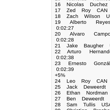
16 Nicolas Duchez
17 Zed Roy CAN 0
18 Zach Wilson US
19 Alberto Reye
0:02:27
20 Alvaro Campo
0:02:28
21 Jake Baugher U
22 Arturo Hernan
0:02:38
23 Ernesto Gonzá
0:02:39
+5%
24 Leo Roy CAN 0
25 Jack Deweerdt 
26 Ethan Nordman 
27 Ben Deweerdt U
28 Sam Tullis USA