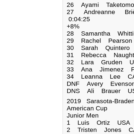
26 Ayami Taketomo
27 Andreanne Bri
0:04:25
+8%
28 Samantha Whitt
29 Rachel Pearson
30 Sarah Quintero
31 Rebecca Naught
32 Lara Gruden US
33 Ana Jimenez PU
34 Leanna Lee CA
DNF Avery Eve
DNS Ali Braue
2019 Sarasota-Brade
American Cup
Junior Men
1 Luis Ortiz USA
2 Tristen Jones C