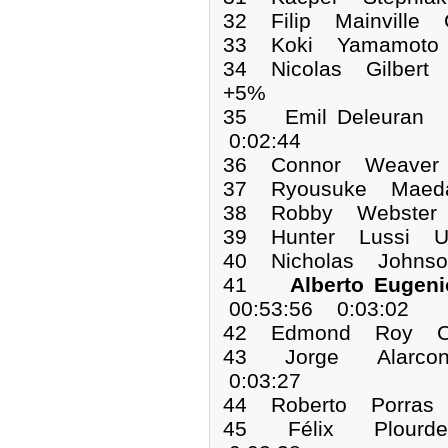
32 Filip Mainville
33 Koki Yamamoto 
34 Nicolas Gilbert
+5%
35 Emil Deleura
0:02:44
36 Connor Weaver 
37 Ryousuke Maeda
38 Robby Webster 
39 Hunter Lussi U
40 Nicholas Johns
41
Alberto Euge
00:53:56 0:03:02
42 Edmond Roy CA
43 Jorge Alarcon
0:03:27
44 Roberto Porras 
45 Félix Plourd