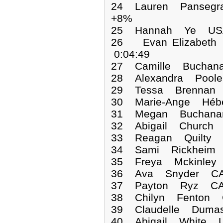
24 Lauren Pansegr
+8%
25 Hannah Ye USA
26 Evan Elizabe
0:04:49
27 Camille Buchan
28 Alexandra Pool
29 Tessa Brennan 
30 Marie-Ange Héb
31 Megan Buchana
32 Abigail Church
33 Reagan Quilty 
34 Sami Rickheim 
35 Freya Mckinley
36 Ava Snyder CAN
37 Payton Ryz CAN
38 Chilyn Fenton 
39 Claudelle Duma
40 Abigail White 