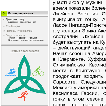
участников у мужчин
время показали боле
Джейсон Вест из С
Категории раздела
выигрывают гонку. 
Триатлон
[2937]
плавание - велосипед - бег
Лассе Нигаард-Прист
Triathlon
[66]
а у женщин Эрика Ак
Помощь худеющим
[3]
Австралии. Джейсон
Вирус гриппа
[9]
"Птичий", "свиной", "испанка".
Этиология, лечение, профилактика.
будет выступать на К
– действующий андер
Турнир прогнозистов
Начал сезон на Амер
в Клермонте. Хуффм
Олимпийскую Квали
места в Кейптауне,
продолжает входить
Сарасоте. Следующи
Мексике у американца
Касилласа Гарсии, 
гонку в этом сезоне
гонок, но пока эт