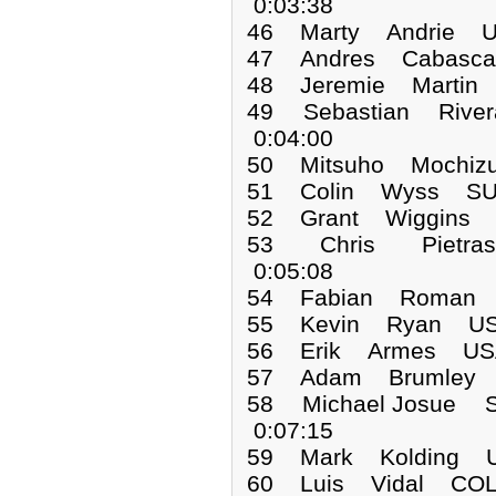
0:03:38
46 Marty Andrie U
47 Andres Cabasca
48 Jeremie Martin
49 Sebastian River
0:04:00
50 Mitsuho Mochiz
51 Colin Wyss SUI
52 Grant Wiggins 
53 Chris Pietra
0:05:08
54 Fabian Roman 
55 Kevin Ryan USA
56 Erik Armes USA
57 Adam Brumley 
58 Michael Josue S
0:07:15
59 Mark Kolding U
60 Luis Vidal COL