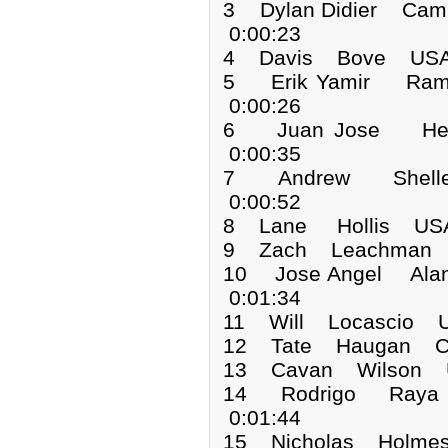
3 Dylan Didier Ca
0:00:23
4 Davis Bove USA 
5 Erik Yamir Ra
0:00:26
6 Juan Jose He
0:00:35
7 Andrew Shell
0:00:52
8 Lane Hollis USA
9 Zach Leachman 
10 Jose Angel Ala
0:01:34
11 Will Locascio U
12 Tate Haugan CA
13 Cavan Wilson U
14 Rodrigo Raya 
0:01:44
15 Nicholas Holme