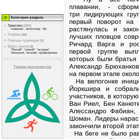
плавании, - сформ
три лидирующих гру
Категории раздела
первый поворот на 
Триатлон
[2937]
растянулась и зако
плавание - велосипед - бег
Triathlon
лучших пловцов совр
[66]
Помощь худеющим
[3]
Ричард Варга и рос
Вирус гриппа
[9]
первой группе вып
"Птичий", "свиной", "испанка".
Этиология, лечение, профилактика.
которых были братья 
Александр Брюханков
Турнир прогнозистов
на первом этапе окол
На велогонке иници
Йоркшира и собрали
участников, в котору
Ван Риел, Бен Канюте
Алессандро Фабиан,
Шоман. Лидеры нарас
закончили второй эта
На беге не было рав