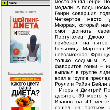
место занял Генри Шо
Книги
медали. А ведь неско
Шейпинг-диета
Генри совершил подв
Четвёртое место 
Мюррая, который нач
смог догнать сво
Португалец Джоао 
прибежал на пятое
бельгийца Мартена 
невозможное! Франц
только седьмым. А 
фаворитов гонки – 
выплыл в группе лид
Какого цвета ваша диета?
ехал в группе пресле
Роули и Райан Бейли 
Игорь и Дмитрий По
десяток. 39 место у
Иванов на 49 месте
сошел на третьем э