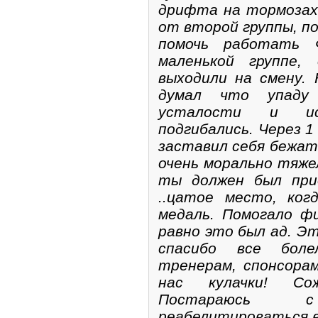
дрифта на тормозах
от второй группы, п
помочь работать 
маленькой группе,
выходили на смену. 
думал что упаду
усталости и ис
подгибались. Через 1
заставил себя бежать
очень морально тяжел
ты должен был при
..цатое место, ког
медаль. Помогало ф
равно это был ад. Э
спасибо все боле
тренерам, спонсора
нас кулачки! Сож
Постараюсь
реабелитироваться в