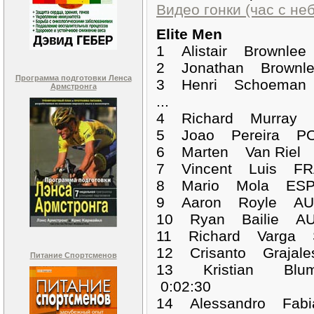
Видео гонки (час с н
Elite Men
1 Alistair Brownl
2 Jonathan Brownl
Программа подготовки Ленса
3 Henri Schoeman 
Армстронга
...
4 Richard Murray 
5 Joao Pereira PO
6 Marten Van Riel 
7 Vincent Luis FR
8 Mario Mola ESP 
9 Aaron Royle AUS
10 Ryan Bailie AU
11 Richard Varga 
12 Crisanto Grajal
Питание Спортсменов
13 Kristian Blu
0:02:30
14 Alessandro Fabi