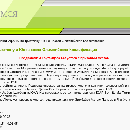
ЕМСЯ
ионат Африки по триатлону и Юношеская Олимпийская Квалификация
риатлону и Юношеская Олимпийская Квалификация
Поздравляем Таутвидаса Капустаса с призовым местом!
 событие Континента. Чемпионами Африки стали марокканец Бадр Сиване и Джил
ори Эрнест из Маврикии и литовец Таутвидас Капустас, а у женщин Анел Редфорд и 
представителей континента у мужчин стал Мехди Эссадиг из Марокко. Бадр одержи
стал лучшим среди андеров, а Таутвидас одерживает сразу два призовых места, пок
ернулся в триатлон после годового отсутствия. Призёрами у андеров среди хозяев г
ртье из ЮАР.
 рейтинга. Анель Редфорд опускается на второе место в континентальном рейтинг
та и выступит в Тунисе. Джейн-Сью Вермас стала призёром в группе U23.
 Амбер Шлебуш изЮАР. На призовых местах представители ЮАР Бен Де Ла Порте 
ьсаламоней.
 Люке. На призовых местах тоже представители Зимбабве Мэтью Палмер и Люк Хетк
16
:00:36
:15 0:01:05
13