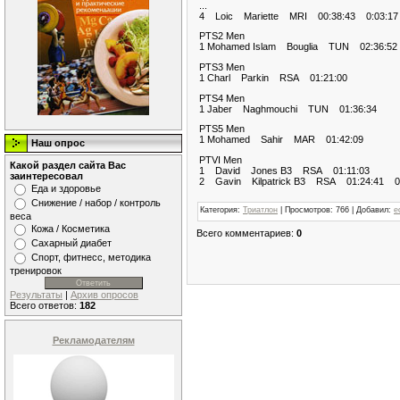
...
4 Loic Mariette MRI 00:38:43 0:03:17
PTS2 Men
1 Mohamed Islam Bouglia TUN 02:36:52
PTS3 Men
1 Charl Parkin RSA 01:21:00
PTS4 Men
1 Jaber Naghmouchi TUN 01:36:34
PTS5 Men
1 Mohamed Sahir MAR 01:42:09
Наш опрос
PTVI Men
Какой раздел сайта Вас
1 David Jones B3 RSA 01:11:03
заинтересовал
2 Gavin Kilpatrick B3 RSA 01:24:41 0:
Еда и здоровье
Снижение / набор / контроль
Категория
:
Триатлон
|
Просмотров
:
766
|
Добавил
:
e
веса
Кожа / Косметика
Всего комментариев
:
0
Сахарный диабет
Спорт, фитнесс, методика
тренировок
Результаты
|
Архив опросов
Всего ответов:
182
Рекламодателям