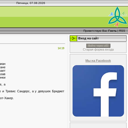
Пятница, 07.08.2026
Приветствую Вас
Гость
|
RSS
Вход на сайт
Войти через uID
14:19
Старая форма входа
Мы на Facebook
лиан
Шане
вает
азав
онки
е, а
и Тревис Сандерс, а у девушек Бриджет
от-Хакер.