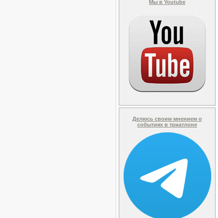
Мы в Youtube
Делюсь своим мнением о
событиях в триатлоне