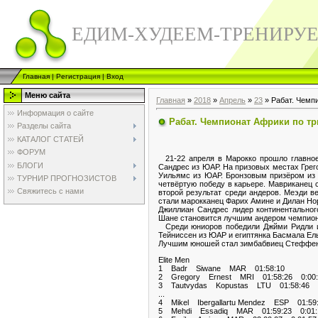
ЕДИМ-ХУДЕЕМ-ТРЕНИРУ
Главная
|
Регистрация
|
Вход
Меню сайта
Главная
»
2018
»
Апрель
»
23
» Рабат. Чемп
Информация о сайте
Рабат. Чемпионат Африки по т
Разделы сайта
КАТАЛОГ СТАТЕЙ
ФОРУМ
21-22 апреля в Марокко прошло главное
БЛОГИ
Сандрес из ЮАР. На призовых местах Грег
Уильямс из ЮАР. Бронзовым призёром из 
ТУРНИР ПРОГНОЗИСТОВ
четвёртую победу в карьере. Мавриканец 
Свяжитесь с нами
второй результат среди андеров. Меэди в
стали марокканец Фарих Амине и Дилан Но
Джиллиан Сандрес лидер континентального
Шане становится лучшим андером чемпиона
Среди юниоров победили Джйми Ридли и
Тейниссен из ЮАР и египтянка Басмала Ел
Лучшим юношей стал зимбабвиец Стеффенс
Elite Men
1 Badr Siwane MAR 01:58:10
2 Gregory Ernest MRI 01:58:26 0:00:
3 Tautvydas Kopustas LTU 01:58:46 0
...
4 Mikel Ibergallartu Mendez ESP 01:59
5 Mehdi Essadiq MAR 01:59:23 0:01: