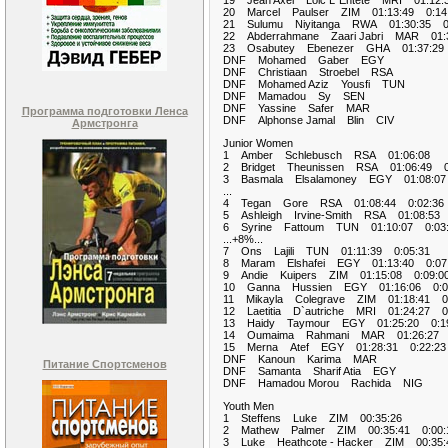
19 Jean Axel Loic L`Entete MRI 01:12:
20 Marcel Paulser ZIM 01:13:49 0:14
21 Sulumu Niyitanga RWA 01:30:35 0:
22 Abderrahmane Zaari Jabri MAR 01:3
23 Osabutey Ebenezer GHA 01:37:29 
DNF Mohamed Gaber EGY
DNF Christiaan Stroebel RSA
DNF Mohamed Aziz Yousfi TUN
DNF Mamadou Sy SEN
DNF Yassine Safer MAR
Программа подготовки Ленса
DNF Alphonse Jamal Blin CIV
Армстронга
Junior Women
1 Amber Schlebusch RSA 01:06:08
2 Bridget Theunissen RSA 01:06:49 0
3 Basmala Elsalamoney EGY 01:08:07
...
4 Tegan Gore RSA 01:08:44 0:02:36
5 Ashleigh Irvine-Smith RSA 01:08:53 
6 Syrine Fattoum TUN 01:10:07 0:03
...+8%...
7 Ons Lajili TUN 01:11:39 0:05:31
8 Maram Elshafei EGY 01:13:40 0:07
9 Andie Kuipers ZIM 01:15:08 0:09:0
10 Ganna Hussien EGY 01:16:06 0:0
11 Mikayla Colegrave ZIM 01:18:41 0:
12 Laetitia D`autriche MRI 01:24:27 0
13 Haidy Taymour EGY 01:25:20 0:19
14 Oumaima Rahmani MAR 01:26:27 0
15 Merna Atef EGY 01:28:31 0:22:23
DNF Kanoun Karima MAR
Питание Спортсменов
DNF Samanta Sharif Atia EGY
DNF Hamadou Morou Rachida NIG
Youth Men
1 Steffens Luke ZIM 00:35:26
2 Mathew Palmer ZIM 00:35:41 0:00:
3 Luke Heathcote - Hacker ZIM 00:35: