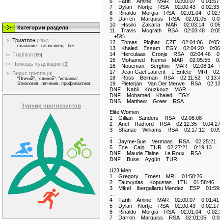
6 Farih Amine MAR 02:00:07 0:01:57
7 Dylan Nortje RSA 02:00:43 0:02:33
8 Rinaldo Morgia RSA 02:01:04 0:02:
9 Darren Marquiss RSA 02:01:05 0:0
10 Hssiki Zakaria MAR 02:03:14 0:05
Категории раздела
11 Travis Mcgrath RSA 02:03:48 0:05
...+5%...
Триатлон
[2937]
12 Tomas Plojhar CZE 02:04:06 0:05
плавание - велосипед - бег
13 Khaled Essam EGY 02:04:20 0:06
14 Herculaas Cronje RSA 02:04:46 0:
Triathlon
[66]
15 Mohamed Nemsi MAR 02:05:55 0:
Помощь худеющим
[3]
16 Noueman Serghini MAR 02:08:14 0
17 Jean Gael Laurent L`Entete MRI 02:
Вирус гриппа
[9]
18 Ross Belman RSA 02:11:52 0:13:
"Птичий", "свиной", "испанка".
19 Pieterjan Van Der Merwe RSA 02:13
Этиология, лечение, профилактика.
DNF Nabil Kouzkouz MAR
DNF Mohamed Khaled EGY
DNS Matthew Greer RSA
Турнир прогнозистов
Elite Women
1 Gillian Sanders RSA 02:08:08
2 Anel Radford RSA 02:12:35 0:04:2
3 Shanae Williams RSA 02:17:12 0:09
...
4 Jayme-Sue Vermaas RSA 02:25:21 
5 Ece Calp TUR 02:27:21 0:19:13
DNF Maude Elaine Le Roux RSA
DNF Buse Aygün TUR
U23 Men
1 Gregory Ernest MRI 01:58:26
2 Tautvydas Kopustas LTU 01:58:46 0
3 Mikel Ibergallartu Mendez ESP 01:59
...
4 Farih Amine MAR 02:00:07 0:01:41
5 Dylan Nortje RSA 02:00:43 0:02:17
6 Rinaldo Morgia RSA 02:01:04 0:02:
7 Darren Marquiss RSA 02:01:05 0:0