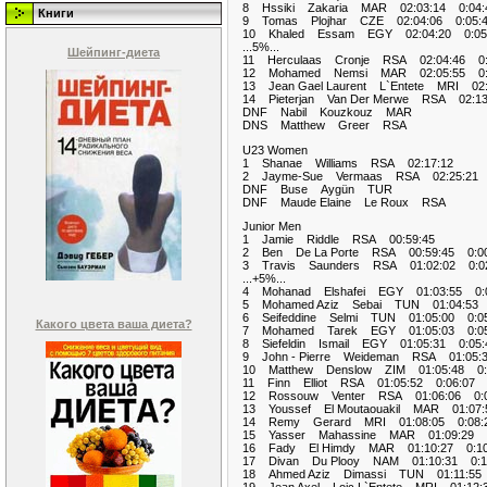
8 Hssiki Zakaria MAR 02:03:14 0:04:
Книги
9 Tomas Plojhar CZE 02:04:06 0:05:
10 Khaled Essam EGY 02:04:20 0:05
...5%...
Шейпинг-диета
11 Herculaas Cronje RSA 02:04:46 0:
12 Mohamed Nemsi MAR 02:05:55 0:
13 Jean Gael Laurent L`Entete MRI 02:
14 Pieterjan Van Der Merwe RSA 02:13
DNF Nabil Kouzkouz MAR
DNS Matthew Greer RSA
U23 Women
1 Shanae Williams RSA 02:17:12
2 Jayme-Sue Vermaas RSA 02:25:21 
DNF Buse Aygün TUR
DNF Maude Elaine Le Roux RSA
Junior Men
1 Jamie Riddle RSA 00:59:45
2 Ben De La Porte RSA 00:59:45 0:00
3 Travis Saunders RSA 01:02:02 0:02
...+5%...
4 Mohanad Elshafei EGY 01:03:55 0:0
5 Mohamed Aziz Sebai TUN 01:04:53 
6 Seifeddine Selmi TUN 01:05:00 0:05
Какого цвета ваша диета?
7 Mohamed Tarek EGY 01:05:03 0:05
8 Siefeldin Ismail EGY 01:05:31 0:05:
9 John - Pierre Weideman RSA 01:05:3
10 Matthew Denslow ZIM 01:05:48 0:
11 Finn Elliot RSA 01:05:52 0:06:07
12 Rossouw Venter RSA 01:06:06 0:0
13 Youssef El Moutaouakil MAR 01:07:
14 Remy Gerard MRI 01:08:05 0:08:
15 Yasser Mahassine MAR 01:09:29 0
16 Fady El Himdy MAR 01:10:27 0:10
17 Divan Du Plooy NAM 01:10:31 0:1
18 Ahmed Aziz Dimassi TUN 01:11:55 