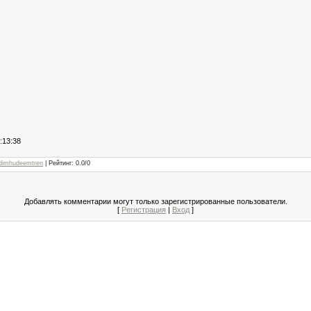
13:38
dimhudeemtren
|
Рейтинг
:
0.0
/
0
Добавлять комментарии могут только зарегистрированные пользователи.
[
Регистрация
|
Вход
]