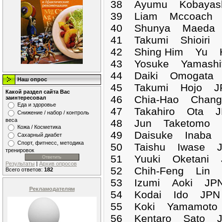
38 Ayumu Kobayash
39 Liam Mccoach 
40 Shunya Maeda 
41 Takumi Shioiri 
42 Shing Him Yu H
43 Yosuke Yamashi
44 Daiki Omogata 
Наш опрос
45 Takumi Hojo JP
Какой раздел сайта Вас
46 Chia-Hao Chang
заинтересовал
Еда и здоровье
47 Takahiro Ota J
Снижение / набор / контроль
веса
48 Jun Taketomo J
Кожа / Косметика
49 Daisuke Inaba 
Сахарный диабет
Спорт, фитнесс, методика
50 Taishu Iwase J
тренировок
51 Yuuki Oketani 
Результаты
|
Архив опросов
52 Chih-Feng Lin 
Всего ответов:
182
53 Izumi Aoki JPN
Рекламодателям
54 Kodai Ido JPN 
55 Koki Yamamoto 
56 Kentaro Sato J