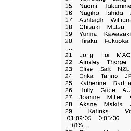
15 Naomi Takamine
16 Nagiho Ishida 
17 Ashleigh Willia
18 Chisaki Matsui 
19 Yurina Kawasak
20 Hiraku Fukuoka
.....
21 Long Hoi MAC 
22 Ainsley Thorpe
23 Elise Salt NZL 
24 Erika Tanno JP
25 Katherine Badh
26 Holly Grice AU
27 Joanne Miller 
28 Akane Makita J
29 Katinka Von
01:09:05 0:05:06
...+8%...