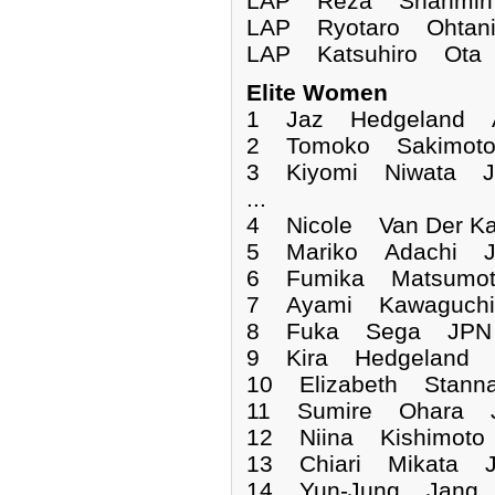
LAP Reza Shahm
LAP Ryotaro Oh
LAP Katsuhiro 
Elite Women
1 Jaz Hedgeland
2 Tomoko Sakimoto
3 Kiyomi Niwata J
...
4 Nicole Van Der K
5 Mariko Adachi J
6 Fumika Matsumot
7 Ayami Kawaguchi
8 Fuka Sega JPN 
9 Kira Hedgeland 
10 Elizabeth Stann
11 Sumire Ohara J
12 Niina Kishimoto
13 Chiari Mikata J
14 Yun-Jung Jang 