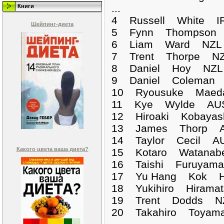
...
Книги
4 Russell White IR
Шейпинг-диета
5 Fynn Thompson 
6 Liam Ward NZL 
7 Trent Thorpe NZ
8 Daniel Hoy NZL 
9 Daniel Coleman 
10 Ryousuke Maeda
11 Kye Wylde AUS
12 Hiroaki Kobayas
13 James Thorp AU
14 Taylor Cecil AU
Какого цвета ваша диета?
15 Kotaro Watanab
16 Taishi Furuyam
17 Yu Hang Kok H
18 Yukihiro Hirama
19 Trent Dodds NZ
20 Takahiro Toyam