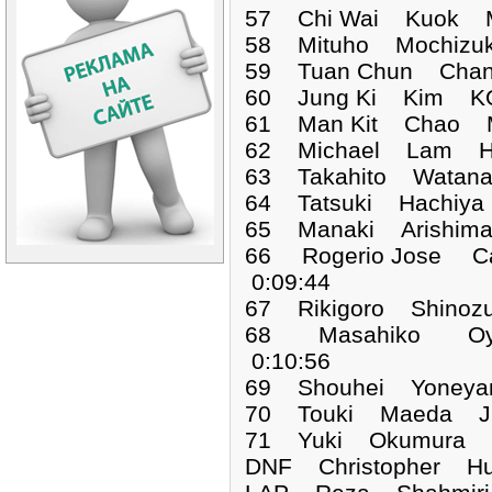
57 Chi Wai Kuok M
58 Mituho Mochizu
59 Tuan Chun Chan
60 Jung Ki Kim KO
61 Man Kit Chao M
62 Michael Lam HK
63 Takahito Watan
64 Tatsuki Hachiya
65 Manaki Arishim
66 Rogerio Jose C
0:09:44
67 Rikigoro Shino
68 Masahiko Oy
0:10:56
69 Shouhei Yoneya
70 Touki Maeda JP
71 Yuki Okumura J
DNF Christophe