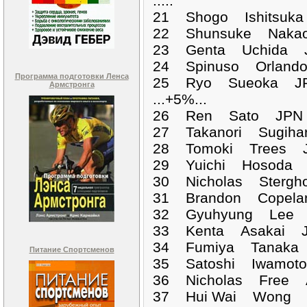
.....
21 Shogo Ishitsuk
22 Shunsuke Nakao
23 Genta Uchida J
24 Spinuso Orland
Программа подготовки Ленса
25 Ryo Sueoka JP
Армстронга
...+5%...
26 Ren Sato JPN 0
27 Takanori Sugiha
28 Tomoki Trees J
29 Yuichi Hosoda 
30 Nicholas Stergh
31 Brandon Copela
32 Gyuhyung Lee 
33 Kenta Asakai J
34 Fumiya Tanaka 
Питание Спортсменов
35 Satoshi Iwamot
36 Nicholas Free 
37 Hui Wai Wong H