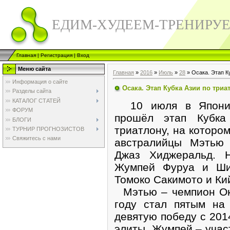
ЕДИМ-ХУДЕЕМ-ТРЕНИРУ
Главная
|
Регистрация
|
Вход
Меню сайта
Главная
»
2016
»
Июль
»
28
» Осака. Этап К
Информация о сайте
Осака. Этап Кубка Азии по триа
Разделы сайта
КАТАЛОГ СТАТЕЙ
10 июля в Японии
ФОРУМ
прошёл этап Кубка
БЛОГИ
триатлону, на которо
ТУРНИР ПРОГНОЗИСТОВ
Свяжитесь с нами
австралийцы Мэтью
Джаз Хиджеральд. 
Жумпей Фуруа и Ши
Томоко Сакимото и Ки
Мэтью – чемпион Ок
году стал пятым на
девятую победу с 2014
элиты. Жумпей – учас