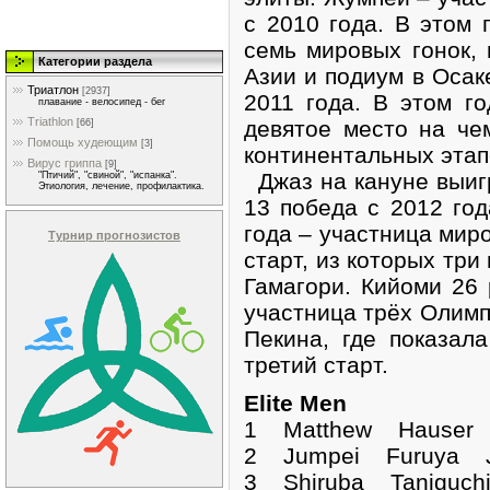
с 2010 года. В этом 
семь мировых гонок,
Категории раздела
Азии и подиум в Осак
Триатлон
[2937]
2011 года. В этом го
плавание - велосипед - бег
Triathlon
девятое место на че
[66]
Помощь худеющим
[3]
континентальных этап
Вирус гриппа
[9]
Джаз на кануне выигр
"Птичий", "свиной", "испанка".
Этиология, лечение, профилактика.
13 победа с 2012 год
года – участница миро
Турнир прогнозистов
старт, из которых три
Гамагори. Кийоми 26 
участница трёх Олимп
Пекина, где показал
третий старт.
Elite Men
1 Matthew Hause
2 Jumpei Furuya J
3 Shiruba Taniguch