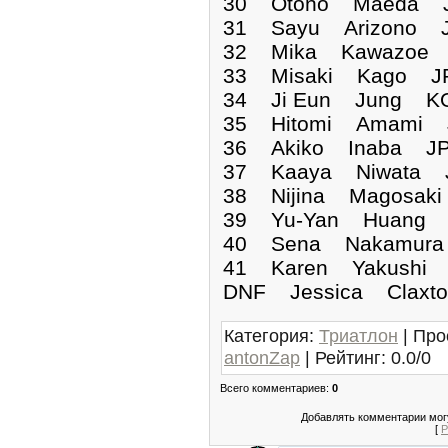
30 Otono Maeda J
31 Sayu Arizono J
32 Mika Kawazoe J
33 Misaki Kago JP
34 Ji Eun Jung KO
35 Hitomi Amami J
36 Akiko Inaba JP
37 Kaaya Niwata J
38 Nijina Magosaki
39 Yu-Yan Huang T
40 Sena Nakamura 
41 Karen Yakushi 
DNF Jessica Cl
Категория
:
Триатлон
|
Про
antonZap
|
Рейтинг
:
0.0
/
0
Всего комментариев
:
0
Добавлять комментарии могу
[
Р