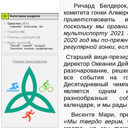
Ричард Белдерок, 
комитета гонки Алмер
Категории раздела
приветствовать 
Триатлон
[2937]
поскольку мы орган
плавание - велосипед - бег
мультиспорту 2021 
Triathlon
[66]
Помощь худеющим
[3]
2020 год мы по-преж
Вирус гриппа
[9]
регулярной гонки, ес
"Птичий", "свиной", "испанка".
Этиология, лечение, профилактика.
Старший вице-прези
Турнир прогнозистов
директор Океании Дейв
разочарование, решен
все события на го
Десятидневный чемп
является одним 
разнообразных с
календаре, и мы рады 
Висенте Мари, прези
«Мы твердо верим, 