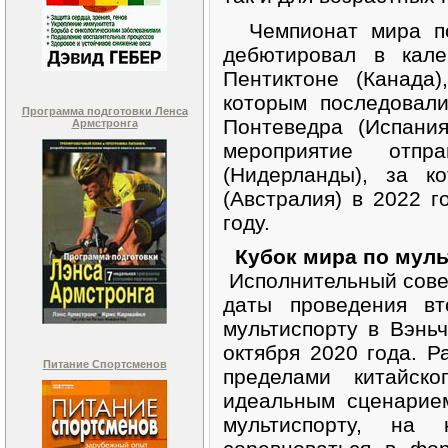
Чемпионат мира по 
дебютировал в кал
Пентиктоне (Канада
которым последовал
Программа подготовки Ленса
Понтеведра (Испани
Армстронга
мероприятие отпр
(Нидерланды), за к
(Австралия) в 2022 г
году.
Кубок мира по муль
Исполнительный совет
даты проведения вт
мультиспорту в Вэньч
октября 2020 года. Р
Питание Спортсменов
пределами китайско
идеальным сценарие
мультиспорту, на 