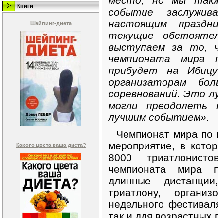
место, но мы такж
Книги
событие заслужи
настоящим праздн
Шейпинг-диета
текущие обстояте
выступаем за то, 
чемпионата мира 
прибудет на Ибиц
организаторам бо
соревнований. Это л
могли преодолеть 
лучшим событием»
.
Чемпионат мира по м
мероприятие, в кото
Какого цвета ваша диета?
8000 триатлонист
чемпионата мира п
длинные дистанци
триатлону, органи
недельного фестиваля
так и для возрастных г