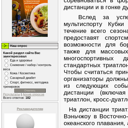
соревноваться в фо
дистанции и в гонке д
Вслед за успех
мультиспорту Кубки
течение всего сезон
предоставят спорт
возможности для бо
Наш опрос
также для массовых
Какой раздел сайта Вас
заинтересовал
многоспортивных 
Еда и здоровье
стандартных триатлон
Снижение / набор / контроль
веса
Чтобы считаться при
Кожа / Косметика
организаторы должны
Сахарный диабет
Спорт, фитнесс, методика
из следующих собы
тренировок
дистанции (включая
Результаты
|
Архив опросов
Всего ответов:
182
триатлон, кросс-дуатл
На дистанции триат
Рекламодателям
Вэньчжоу в Восточно
океанского плавания, 