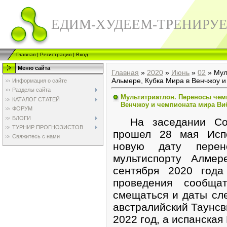
ЕДИМ-ХУДЕЕМ-ТРЕНИРУ
Главная
|
Регистрация
|
Вход
Меню сайта
Главная
»
2020
»
Июнь
»
02
» Мул
Альмере, Кубка Мира в Венчжоу 
Информация о сайте
Разделы сайта
Мультитриатлон. Переносы чем
КАТАЛОГ СТАТЕЙ
Венчжоу и чемпионата мира Ви
ФОРУМ
БЛОГИ
На заседании Сове
ТУРНИР ПРОГНОЗИСТОВ
прошел 28 мая Испо
Свяжитесь с нами
новую дату перен
мультиспорту Алме
сентября 2020 года
проведения сообщ
смещаться и даты сл
австралийский Таунсв
2022 год, а испанская