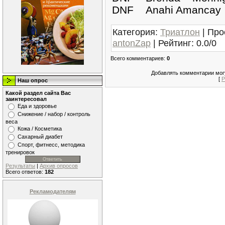
DNF Anahi Amanca
Категория
:
Триатлон
|
Про
antonZap
|
Рейтинг
:
0.0
/
0
Всего комментариев
:
0
Добавлять комментарии могу
[
Р
Наш опрос
Какой раздел сайта Вас
заинтересовал
Еда и здоровье
Снижение / набор / контроль
веса
Кожа / Косметика
Сахарный диабет
Спорт, фитнесс, методика
тренировок
Результаты
|
Архив опросов
Всего ответов:
182
Рекламодателям