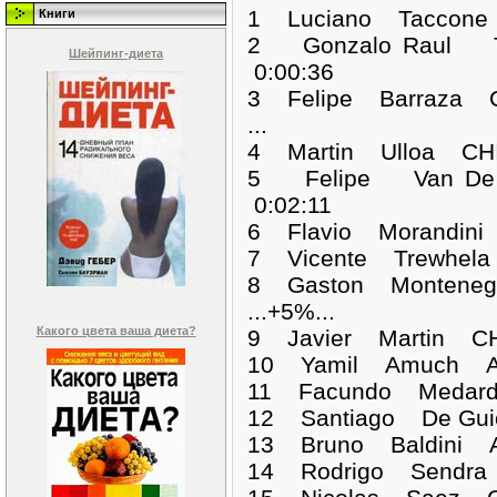
1 Luciano Taccon
Книги
2 Gonzalo Raul 
Шейпинг-диета
0:00:36
3 Felipe Barraza C
...
4 Martin Ulloa CHI
5 Felipe Van De
0:02:11
6 Flavio Morandini
7 Vicente Trewhela
8 Gaston Monteneg
...+5%...
Какого цвета ваша диета?
9 Javier Martin CH
10 Yamil Amuch A
11 Facundo Medard
12 Santiago De Gu
13 Bruno Baldini 
14 Rodrigo Sendra