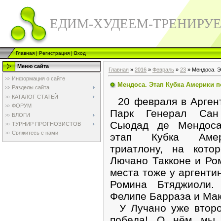
ЕДИМ-ХУДЕЕМ-ТРЕНИРУ
Главная
|
Регистрация
|
Вход
Меню сайта
Главная
»
2016
»
Февраль
»
23
» Мендоса. Э
Информация о сайте
Мендоса. Этап Кубка Америки п
Разделы сайта
КАТАЛОГ СТАТЕЙ
20 февраля в Аргент
ФОРУМ
Парк Генерал Сан
БЛОГИ
Сьюдад де Мендоса
ТУРНИР ПРОГНОЗИСТОВ
Свяжитесь с нами
этап Кубка Аме
триатлону, на кото
Лючано Такконе и Ро
места тоже у аргенти
Ромина Бтяджиоли.
Фелипе Барраза и Ма
У Лучано уже второй
победа! О нём мы 