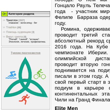
Гонцало Рауль Телеча
года - участник мир
Категории раздела
Фелипе Барраза одер
Триатлон
[2937]
году.
плавание - велосипед - бег
Triathlon
Ромина, одерживает
[66]
Помощь худеющим
[3]
проводит третий ст
Вирус гриппа
[9]
абсолютный рекорд ср
"Птичий", "свиной", "испанка".
Этиология, лечение, профилактика.
2016 года. На Кубе
чемпионате Иберии.
Турнир прогнозистов
олимпийской дист
проводит вторую гон
поднимается на под
писали в этом году. 
свой первый старт в 
подиум в карьере 
континентальных эт
Чили на Гранд Финала
Elite Men