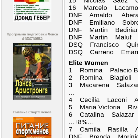
15 Nicolas Saez C
16 Marcelo Lacamo
DNF Arnaldo Ab
DNF Emiliano S
DNF Martin Bed
Программа подготовки Ленса
DNF Martin Mal
Армстронга
DSQ Francisco 
DSQ Carreno E
Elite Women
1 Romina Palacio
2 Romina Biagioli
3 Macarena Salaza
...
4 Cecilia Laconi A
5 Maria Victoria R
Питание Спортсменов
6 Catalina Salazar
...+8%...
7 Camila Rasilla 
DNF Brenda Mor