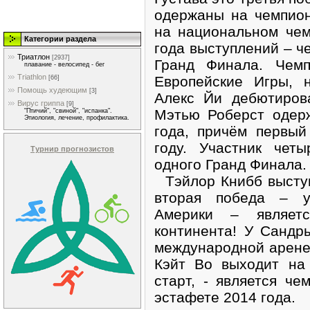
одержаны на чемпио
на национальном чем
Категории раздела
года выступлений – ч
Триатлон
[2937]
Гранд Финала. Чем
плавание - велосипед - бег
Triathlon
Европейские Игры, 
[66]
Помощь худеющим
[3]
Алекс Йи дебютиров
Вирус гриппа
[9]
Мэтью Роберст одер
"Птичий", "свиной", "испанка".
Этиология, лечение, профилактика.
года, причём первы
году. Участник чет
Турнир прогнозистов
одного Гранд Финала.
Тэйлор Книбб выступ
вторая победа – у
Америки – являет
континента! У Сандр
международной арене 
Кэйт Во выходит на
старт, - является ч
эстафете 2014 года.