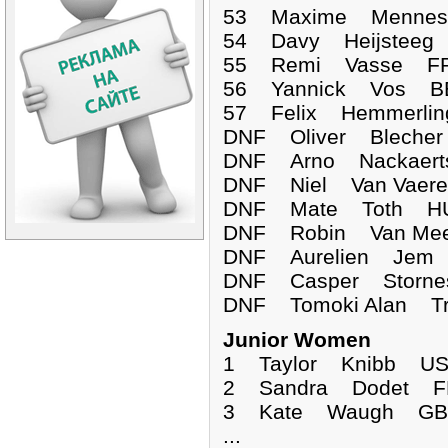
53 Maxime Mennes
54 Davy Heijsteeg
55 Remi Vasse FRA
56 Yannick Vos BE
57 Felix Hemmerli
DNF Oliver Ble
DNF Arno Nacka
DNF Niel Van Va
DNF Mate Tot
DNF Robin Van 
DNF Aurelien 
DNF Casper Sto
DNF Tomoki Alan
Junior Women
1 Taylor Knibb U
2 Sandra Dodet FR
3 Kate Waugh GBR
...