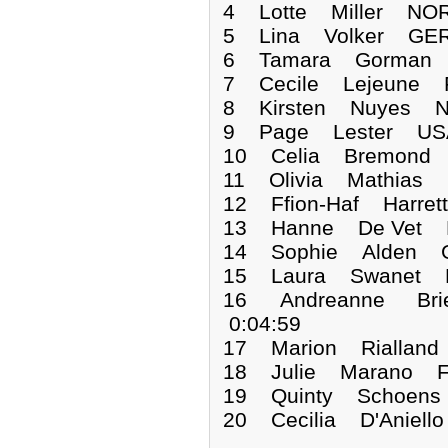
4 Lotte Miller NOR
5 Lina Volker GER
6 Tamara Gorman 
7 Cecile Lejeune 
8 Kirsten Nuyes N
9 Page Lester USA
10 Celia Bremond 
11 Olivia Mathias 
12 Ffion-Haf Harre
13 Hanne De Vet B
14 Sophie Alden G
15 Laura Swanet B
16 Andreanne Bri
0:04:59
17 Marion Rialland
18 Julie Marano F
19 Quinty Schoens
20 Cecilia D'Aniell
.....