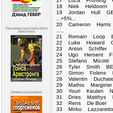
17 Luca Frohling 
18 Niek Heldoorn 
19 Jordan Hull GB
...+5%...
20 Cameron Harris
Программа подготовки Ленса
.....
Армстронга
21 Romain Loop BE
22 Luke Howard G
23 Anton Schiffer 
24 Ugo Hersent FR
25 Stefano Micotti
26 Tyler Smith BE
27 Simon Folens B
28 Valentin Duchat
29 Mathis Margirie
30 Youri Keulen N
Питание Спортсменов
31 Dries Matthys 
32 Rens De Boer N
33 Mirko Lazzarett