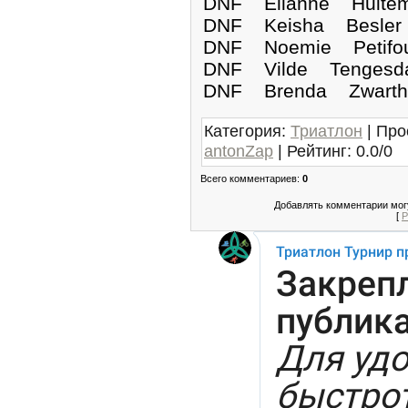
DNF Elianne Hu
DNF Keisha Bes
DNF Noemie Peti
DNF Vilde Teng
DNF Brenda Zwa
Категория
:
Триатлон
|
Про
antonZap
|
Рейтинг
:
0.0
/
0
Всего комментариев
:
0
Добавлять комментарии могу
[
Р