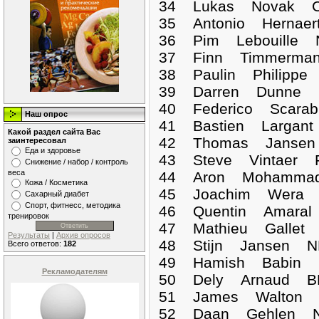
34 Lukas Novak CZ
35 Antonio Hernaer
36 Pim Lebouille 
37 Finn Timmerman
38 Paulin Philippe
39 Darren Dunne I
40 Federico Scara
Наш опрос
41 Bastien Largant
Какой раздел сайта Вас
42 Thomas Jansen
заинтересовал
Еда и здоровье
43 Steve Vintaer 
Снижение / набор / контроль
веса
44 Aron Mohammad
Кожа / Косметика
45 Joachim Wera B
Сахарный диабет
Спорт, фитнесс, методика
46 Quentin Amaral
тренировок
47 Mathieu Gallet 
Результаты
|
Архив опросов
48 Stijn Jansen N
Всего ответов:
182
49 Hamish Babin C
Рекламодателям
50 Dely Arnaud BE
51 James Walton I
52 Daan Gehlen N