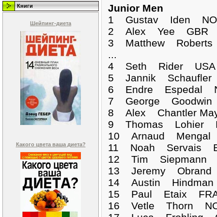
Junior Men
Книги
1 Gustav Iden N
Шейпинг-диета
2 Alex Yee GBR 0
3 Matthew Roberts
...
4 Seth Rider USA 
5 Jannik Schaufler
6 Endre Espedal N
7 George Goodwin 
8 Alex Chantler M
9 Thomas Lohier F
10 Arnaud Mengal 
Какого цвета ваша диета?
11 Noah Servais B
12 Tim Siepmann 
13 Jeremy Obrand 
14 Austin Hindman
15 Paul Etaix FRA
16 Vetle Thorn NO