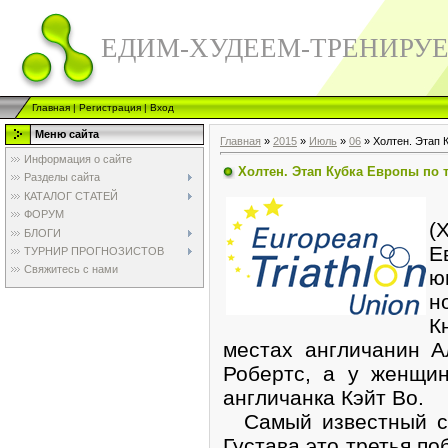
ЕДИМ-ХУДЕЕМ-ТРЕНИРУ
Главная
|
Регистрация
|
Вход
Меню сайта
Главная
»
2015
»
Июль
»
06
» Холтен. Этап 
Информация о сайте
Холтен. Этап Кубка Европы по 
Разделы сайта
КАТАЛОГ СТАТЕЙ
4
ФОРУМ
(
БЛОГИ
Е
ТУРНИР ПРОГНОЗИСТОВ
Свяжитесь с нами
ю
н
К
местах англичанин 
Робертс, а у женщи
англичанка Кэйт Во.
Самый известный ср
Густава это третья по