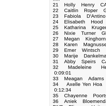
21 Holly Henry CA
22 Caitlin Roper G
23 Fabiola D'Antin
24 Elisabeth Hood
25 Katharina Krug
26 Nixie Turner G
27 Megan Kinghorn
28 Karen Magnusse
29 Emer Wintsch G
30 Marije Dankelm
31 Abby Speirs CA
32 Madeleine H
0:09:01
33 Meagan Adams 
34 Axelle Yen Hoa
0:12:34
35 Chayenne Poort
36 Aniek Bloemend