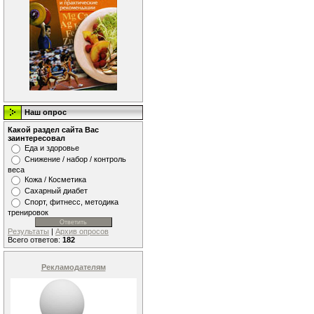
Наш опрос
Какой раздел сайта Вас
заинтересовал
Еда и здоровье
Снижение / набор / контроль
веса
Кожа / Косметика
Сахарный диабет
Спорт, фитнесс, методика
тренировок
Результаты
|
Архив опросов
Всего ответов:
182
Рекламодателям