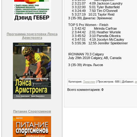
2 3:21:07 4:09 Jackson Laundry
3 3:22:00 5:01 Tyler Butterfield
4 3:24:49 7:50 Tim O'Donnell
5 3:27:19 10:21 Taylor Reid
3 (35-39) Данатас Эреминас
TOP 5 Pro Women - Finish
1 3:42:42 Mirinda Carfrae
2 3:44:42 2:01 Heather Wurtele
Программа подготовки Ленса
3 3:45:52 3:10 Pamella Oliveira
Армстронга
4 3:47:01 4:19 Jocelyn McCauley
5 3:55:36 12:55 Jennifer Spieldenner
IRONMAN 70.3 Calgary
July 29th 2018 Calgary, AB, Canada
3 (35-39) Игорь Лысов
Категория
:
Триатлон
|
Просмотров
:
686
|
Добавил
:
a
Всего комментариев
:
0
Питание Спортсменов