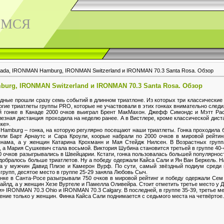
ЕМСЯ
da, IRONMAN Hamburg, IRONMAN Switzerland и IRONMAN 70.3 Santa Rosa. Обзор
rg, IRONMAN Switzerland и IRONMAN 70.3 Santa Rosa. Обзор
дные прошли сразу семь событий в длинном триатлоне. Из которых три классические 
огие триатлеты группы PRO, которые не участвовали в этих гонках внимательно след
гонке в Канаде 2000 очков выиграл Брент МакМахон. Джефф Симондс и Мэтт Рас
езная дистанция проходила на неделю ранее. А в Вистлере, кроме классической дист
ке».
mburg – гонка, на которую регулярно посещают наши триатлеты. Гонка проходила б
ли Барт Арнаутс и Сара Кроули, коорые набрали по 2000 очков в мировой рейтин
нама, а у женщин Катарина Крохманн и Мая Стейдж Нилсен. В Возрастных группа
 а Мария Сушкевич стала восьмой. Виктория Шубина становится третьей в группе 40-
 очков разыгрывались в Швейцарии. Кстати, гонка пользовалась большей популярност
добралось больше триатлетов. Ну а победу одержали Кайса Сали и Ян Ван Беркель. 
а у мужчин Давид Плизе и Камерон Вурф. По сути, самый звёздный подиум среди 
групп, десятое место в группе 25-29 заняла Любовь Сыч.
ке в Санта-Росе разыгрывали 750 очков в мировой рейтинг и победу одержали Сем
йлд, а у женщин Хезе Вуртеле и Памелла Оливейра. Стоит отметить третье место у Д
IRONMAN 70.3 Ohio и IRONMAN 70.3 Calgary. В последней, в группе 35-39, третье ме
ение только у женщин. Финка Кайса Сали поднимается с седьмого места на четвёртое.