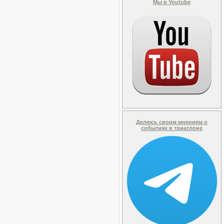
Мы в Youtube
Делюсь своим мнением о
событиях в триатлоне