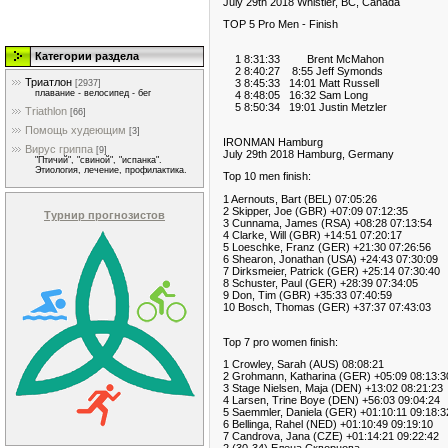
July 29th 2018 Whistler, BC, Canada
TOP 5 Pro Men - Finish
Категории раздела
1 8:31:33 Brent McMahon
2 8:40:27 8:55 Jeff Symonds
Триатлон
3 8:45:33 14:01 Matt Russell
[2937]
плавание - велосипед - бег
4 8:48:05 16:32 Sam Long
5 8:50:34 19:01 Justin Metzler
Triathlon
[66]
Помощь худеющим
[3]
IRONMAN Hamburg
Вирус гриппа
[9]
July 29th 2018 Hamburg, Germany
"Птичий", "свиной", "испанка".
Этиология, лечение, профилактика.
Top 10 men finish:
1 Aernouts, Bart (BEL) 07:05:26
2 Skipper, Joe (GBR) +07:09 07:12:35
Турнир прогнозистов
3 Cunnama, James (RSA) +08:28 07:13:54
4 Clarke, Will (GBR) +14:51 07:20:17
5 Loeschke, Franz (GER) +21:30 07:26:56
6 Shearon, Jonathan (USA) +24:43 07:30:09
7 Dirksmeier, Patrick (GER) +25:14 07:30:40
8 Schuster, Paul (GER) +28:39 07:34:05
9 Don, Tim (GBR) +35:33 07:40:59
10 Bosch, Thomas (GER) +37:37 07:43:03
Top 7 pro women finish:
1 Crowley, Sarah (AUS) 08:08:21
2 Grohmann, Katharina (GER) +05:09 08:13:3
3 Stage Nielsen, Maja (DEN) +13:02 08:21:23
4 Larsen, Trine Boye (DEN) +56:03 09:04:24
5 Saemmler, Daniela (GER) +01:10:11 09:18:3
6 Bellinga, Rahel (NED) +01:10:49 09:19:10
7 Candrova, Jana (CZE) +01:14:21 09:22:42