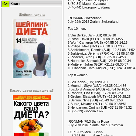
2 (30-34) Елена Скворцова
Книги
8 (30-34) Мария Сушевич
3 (40-44) Виктория Шубина
Шейпинг-диета
IRONMAN Switzerland
July 29th 2018 Zurich, Switzerland
Top 10 men:
1 Van Berkel, Jan (SUI) 08:09:18
2 Plese, David (SLO) +04:09 08:13:27
3 Wurf, Cameron (AUS) +04:55 08:14:13
4 Phillips, Mike (NZL) +08:18 08:17:36
5 Schildknecht, Ronnie (SUI) +12:34 08:21:52
6 Jurkiewicz, Jérémy (FRA) +14:51 08:24:09
7 Riederer, Sven (SUI) +15:35 08:24:53
8 Huerzeler, Samuel (SUI) +20:16 08:29:34
9 Mutterer, Julian (GER) +21:19 08:30:37
10 Blanchart Tinto, Miquel (ESP) +24:51 08:34
Top 8 women:
1 Sali, Kaisa (FIN) 09:06:01
2 Moench, Skye (USA) +08:35 09:14:36
3 Luxford, Annabel (AUS) +10:54 09:16:55
Какого цвета ваша диета?
4 Roberts, Lisa (USA) +17:30 09:23:31
5 Gruber, Elisabeth (AUT) +22:24 09:28:25
6 Derron, Nina (SUI) +25:49 09:31:50
7 Burke, Melanie (NZL) +32:50 09:38:51
8 Hengartner, Corina (SUI) +37:31 09:43:32
10 (25-29) Любовь Сыч
IRONMAN 70.3 Santa Rosa
July 28th 2018 Santa Rosa, California
TOP 5 Pro Men - Finish
1 3:16:59 Sam Appleton