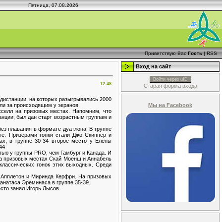
Пятница, 07.08.2026
Приветствую Вас
Гость
|
RSS
Вход на сайт
Войти через uID
12:48
Старая форма входа
дистанции, на которых разыгрывались 2000
Мы на Facebook
или за происходящим у экранов.
селл на призовых местах. Напомним, что
анции, был дан старт возрастным группам и
ез плавания в формате дуатлона. В группе
ге. Призёрами гонки стали Джо Скиппер и
х, в группе 30-34 второе место у Елены
44
ью у группы PRO, чем Гамбург и Канада. И
На призовых местах Скай Моенш и Аннабель
классических гонок этих выходных. Среди
 Апплетон и Миринда Керфри. На призовых
анатаса Эреминаса в группе 35-39.
сто занял Игорь Лысов.