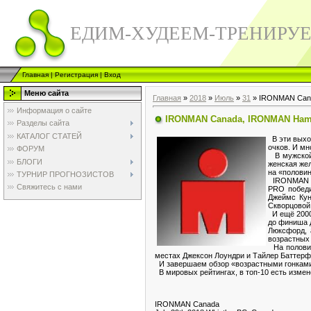
ЕДИМ-ХУДЕЕМ-ТРЕНИРУ
Главная
|
Регистрация
|
Вход
Меню сайта
Главная
»
2018
»
Июль
»
31
» IRONMAN Cana
Информация о сайте
IRONMAN Canada, IRONMAN Hambu
Разделы сайта
КАТАЛОГ СТАТЕЙ
В эти выхо
очков. И мн
ФОРУМ
В мужской 
БЛОГИ
женская жел
на «половин
ТУРНИР ПРОГНОЗИСТОВ
IRONMAN Ha
Свяжитесь с нами
PRO победи
Джеймс Кун
Скворцовой,
И ещё 2000
до финиша 
Люксфорд, 
возрастных 
На половин
местах Джексон Лоундри и Тайлер Баттерфа
И завершаем обзор «возрастными гонками» 
В мировых рейтингах, в топ-10 есть измен
IRONMAN Canada