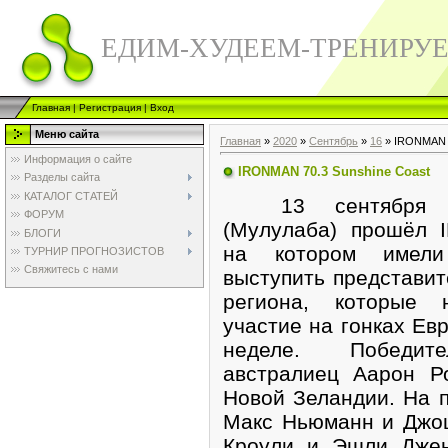
ЕДИМ-ХУДЕЕМ-ТРЕНИРУ
Главная
|
Регистрация
|
Вход
Меню сайта
Главная
»
2020
»
Сентябрь
»
16
» IRONMAN 7
Информация о сайте
IRONMAN 70.3 Sunshine Coast
Разделы сайта
КАТАЛОГ СТАТЕЙ
13 сентября в
ФОРУМ
(Мулулаба) прошёл 
БЛОГИ
на котором имели
ТУРНИР ПРОГНОЗИСТОВ
Свяжитесь с нами
выступить представит
региона, которые 
участие на гонках Ев
неделе. Победит
австралиец Аарон Р
Новой Зеландии. На 
Макс Ньюманн и Джо
Кроули и Эшли Джен