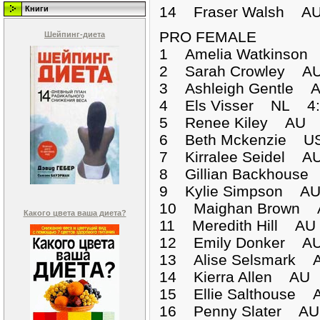
14 Fraser Walsh 
Книги
PRO FEMALE
Шейпинг-диета
1 Amelia Watkinson
2 Sarah Crowley AU
3 Ashleigh Gentle 
4 Els Visser NL 4:
5 Renee Kiley AU 
6 Beth Mckenzie U
7 Kirralee Seidel A
8 Gillian Backhous
9 Kylie Simpson AU
10 Maighan Brown 
Какого цвета ваша диета?
11 Meredith Hill AU
12 Emily Donker AU
13 Alise Selsmark 
14 Kierra Allen AU 
15 Ellie Salthous
16 Penny Slater 