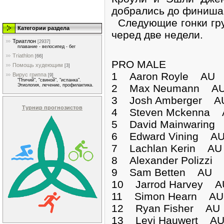
добрались до финиша 
Следующие гонки гр
Категории раздела
черед две недели.
Триатлон
[2937]
плавание - велосипед - бег
Triathlon
[66]
PRO MALE
Помощь худеющим
[3]
1 Aaron Royle AU 
Вирус гриппа
[9]
"Птичий", "свиной", "испанка".
2 Max Neumann AU
Этиология, лечение, профилактика.
3 Josh Amberger A
Турнир прогнозистов
4 Steven Mckenna 
5 David Mainwaring
6 Edward Vining AU
7 Lachlan Kerin AU
8 Alexander Polizzi
9 Sam Betten AU 4
10 Jarrod Harvey A
11 Simon Hearn AU
12 Ryan Fisher 
13 Levi Hauwert 