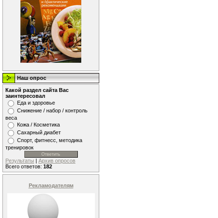
Наш опрос
Какой раздел сайта Вас
заинтересовал
Еда и здоровье
Снижение / набор / контроль
веса
Кожа / Косметика
Сахарный диабет
Спорт, фитнесс, методика
тренировок
Результаты
|
Архив опросов
Всего ответов:
182
Рекламодателям