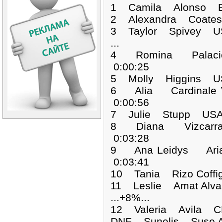
1 Camila Alonso 
2 Alexandra Coate
3 Taylor Spivey U
...
4 Romina Palaci
0:00:25
5 Molly Higgins U
6 Alia Cardinale
0:00:56
7 Julie Stupp USA
8 Diana Vizcarr
0:03:28
9 Ana Leidys Ari
0:03:41
10 Tania Rizo Coff
11 Leslie Amat Alv
...+8%...
12 Valeria Avila C
DNF Sunelis Sus