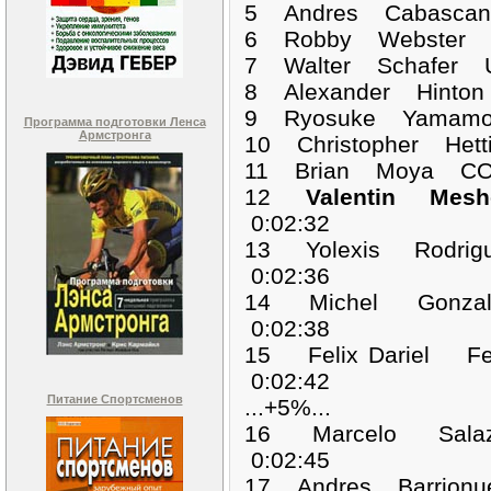
5 Andres Cabascan
6 Robby Webster U
7 Walter Schafer 
8 Alexander Hinto
9 Ryosuke Yamamot
Программа подготовки Ленса
Армстронга
10 Christopher Het
11 Brian Moya COL
12
Valentin Mes
0:02:32
13 Yolexis Rodrig
0:02:36
14 Michel Gonzal
0:02:38
15 Felix Dariel F
0:02:42
Питание Спортсменов
...+5%...
16 Marcelo Sala
0:02:45
17 Andres Barrion