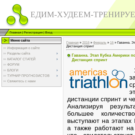
ЕДИМ-ХУДЕЕМ-ТРЕНИРУ
Главная
|
Регистрация
|
Вход
Меню сайта
Главная
»
2016
»
Февраль
»
16
» Гаванна. Э
Дистанция спринт
Информация о сайте
Разделы сайта
Гаванна. Этап Кубка Америки п
КАТАЛОГ СТАТЕЙ
Дистанция спринт
ФОРУМ
1
БЛОГИ
ТУРНИР ПРОГНОЗИСТОВ
з
Свяжитесь с нами
с
э
дистанции спринт и ч
Анализируя резуль
большее количеств
выступают на этапах
а также работают н