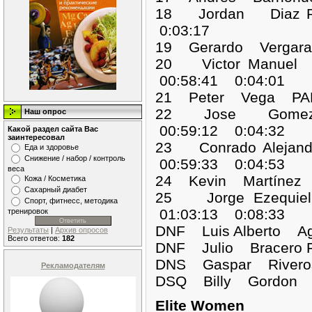
18 Jordan Diaz 
0:03:17
19 Gerardo Vergar
20 Victor Manuel
00:58:41 0:04:01
21 Peter Vega PAN
22 Jose Gomez 
Наш опрос
00:59:12 0:04:32
Какой раздел сайта Вас
заинтересовал
23 Conrado Aleja
Еда и здоровье
Снижение / набор / контроль
00:59:33 0:04:53
веса
24 Kevin Martínez
Кожа / Косметика
Сахарный диабет
25 Jorge Ezequi
Спорт, фитнесс, методика
01:03:13 0:08:33
тренировок
DNF Luis Alberto 
Результаты
|
Архив опросов
Всего ответов:
182
DNF Julio Brace
DNS Gaspar Riv
Рекламодателям
DSQ Billy Gord
Elite Women