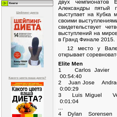
двух чемпионатов 
Книги
Александры пятый 
Шейпинг-диета
выступает на Кубка 
своими выступлениями 
свидетельствует чет
выступлений на миров
в Гранд Финале 2015.
12 место у Вален
открывает соревноват
Elite Men
1 Carlos Javier
00:54:40
Какого цвета ваша диета?
2 Juan Jose Andra
0:00:29
3 Luis Miguel V
0:01:04
...
4 Dylan Sorensen 