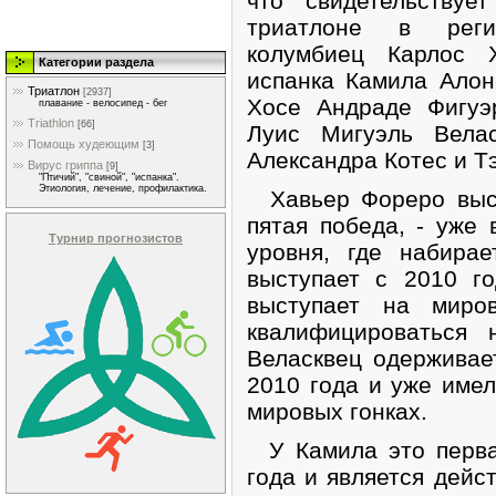
что свидетельствуе
триатлоне в реги
колумбиец Карлос 
Категории раздела
испанка Камила Алон
Триатлон
[2937]
Хосе Андраде Фигуэ
плавание - велосипед - бег
Triathlon
[66]
Луис Мигуэль Вела
Помощь худеющим
[3]
Александра Котес и Т
Вирус гриппа
[9]
"Птичий", "свиной", "испанка".
Этиология, лечение, профилактика.
Хавьер Фореро выст
пятая победа, - уже 
Турнир прогнозистов
уровня, где набира
выступает с 2010 г
выступает на миро
квалифицироваться 
Веласквец одерживае
2010 года и уже име
мировых гонках.
У Камила это первая
года и является дейс