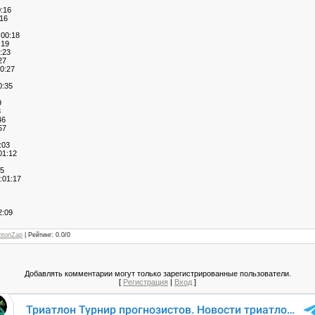
:16
16
00:18
:19
:23
27
0:27
:35
9
3
46
57
:03
1:12
5
01:17
:09
ntonZap
|
Рейтинг
:
0.0
/
0
Добавлять комментарии могут только зарегистрированные пользователи.
[
Регистрация
|
Вход
]