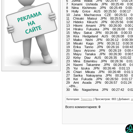
6 Junna Wada JPN 00:25:47 0:00:14
7 Konami Ushioda JPN 00:25:49 0:00
8 Niina Kishimoto JPN 00:25:49 0:00:
9 Holly Grice AUS 00:25:50 0:00:17
10 Jana Machacova CZE 00:25:51 0:
11 Chisaki Matsui JPN 00:25:52 0:00
12 Hideko Kikuchi JPN 00:25:56 0:00
13 Hitomi Amami JPN 00:26:00 0:00:
14 Hiraku Fukuoka JPN 00:26:00 0:0
15 Miyu Sakai JPN 00:26:06 0:00:33
16 Kira Hedgeland AUS 00:26:08 0:00
17 Maiko Nishi JPN 00:26:12 0:00:39
18 Misaki Kago JPN 00:26:12 0:00:3
19 Erika Tanno JPN 00:26:16 0:00:4
20 Sayu Arizono JPN 00:26:19 0:00:
21 Mayu Tanaka JPN 00:26:30 0:00:
22 Kirby Diaz AUS 00:26:35 0:01:02
23 Mina Edamitsu JPN 00:26:36 0:01
24 Naomi Takamine JPN 00:26:45 0:0
25 Yui Iizuka JPN 00:26:46 0:01:13
26 Chiari Mikata JPN 00:26:48 0:01:1
27 Sarika Nakayama JPN 00:26:50 0:
28 Kei Fukuda JPN 00:26:50 0:01:17
29 Ami Asada JPN 00:26:57 0:01:24
...+8%...
30 Mio Nagashima JPN 00:27:42 0:02
Категория
:
Триатлон
|
Просмотров
:
883
|
Добавил
:
a
Всего комментариев
:
0