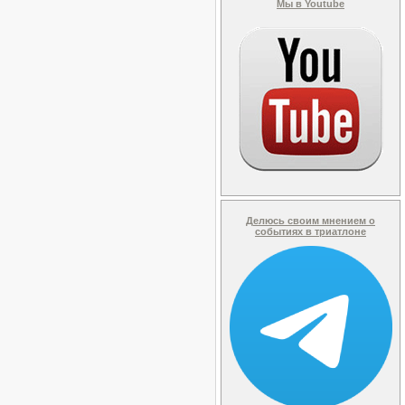
Мы в Youtube
Делюсь своим мнением о
событиях в триатлоне