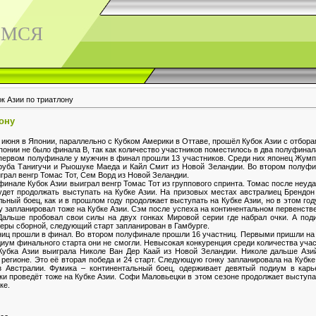
ЕМСЯ
ок Азии по триатлону
ону
июня в Японии, параллельно с Кубком Америки в Оттаве, прошёл Кубок Азии с отбора
понии не было финала В, так как количество участников поместилось в два полуфинал
ервом полуфинале у мужчин в финал прошли 13 участников. Среди них японец Жумп
уба Танигучи и Рыошуке Маеда и Кайл Смит из Новой Зеландии. Во втором полуфи
грал венгр Томас Тот, Сем Ворд из Новой Зеландии.
инале Кубок Азии выиграл венгр Томас Тот из группового спринта. Томас после неуда
удет продолжать выступать на Кубке Азии. На призовых местах австралиец Брендо
ьный боец, как и в прошлом году продолжает выступать на Кубке Азии, но в этом го
у запланировал тоже на Кубке Азии. Сэм после успеха на континентальном первенств
 Дальше пробовал свои силы на двух гонках Мировой серии где набрал очки. А под
енеры сборной, следующий старт запланирован в Гамбурге.
иц прошли в финал. Во втором полуфинале прошли 16 участниц. Первыми пришли н
иум финального старта они не смогли. Невысокая конкуренция среди количества учас
убка Азии выиграла Николе Ван Дер Каай из Новой Зеландии. Николе дальше Азий
регионе. Это её вторая победа и 24 старт. Следующую гонку запланировала на Кубк
Австралии. Фумика – континентальный боец, одерживает девятый подиум в карь
и проведёт тоже на Кубке Азии. Софи Маловьецки в этом сезоне продолжает выступа
ке.