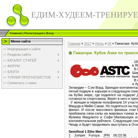
ЕДИМ-ХУДЕЕМ-ТРЕНИРУ
Главная
|
Регистрация
|
Вход
Меню сайта
Главная
»
2017
»
Июль
»
09
» Гамагори. Куб
Информация о сайте
Гамагори. Кубок Азии по триатл
Разделы сайта
КАТАЛОГ СТАТЕЙ
18 
в Я
ФОРУМ
В п
БЛОГИ
Шир
выи
ТУРНИР ПРОГНОЗИСТОВ
В ф
Свяжитесь с нами
и б
Зеландии – Сэм Ворд. Брендон континентал
пятый подиум в карьере и следующую гонк
на Кубке мире, где поднялся на подиум!
готовности спортсмена. Верят в него и тр
У женщин в первом полуфинале 14 участн
Мацуда и Мийю Сакаи. Но подняться на под
финал. И после массового финиша этап К
пробовала свои силы на мировых гонках в 
Фумика Мацумото и Софи Маловьецки из 
континентальном рейтинге. Следующие гонк
Ченду и будет продолжать выступать в Оса
Semifinal 1 Elite Men
1 Jumpei Furuya JPN 00:23:36