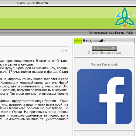
Суббота, 08.08.2026
Приветствую Вас
Гость
|
RSS
Вход на сайт
Войти через uID
19:20
Старая форма входа
ми через полуфиналы. В отличие от Оттавы
Мы на Facebook
а у мужчин и женщин.
ей Фуруя, ирландец Бенжамин Шоу, японцы
нале 17 участников вышли в финал. Старт
ч на мировых гонках снова заявляет о себе
н Копеланд и молодой представитель Новой
ду результаты значительно улучшились. Это
е Океании, получил возможность выступить
иум в Гамагори показал о высоком уровне
а финиш представительницы Японии – Юрие
тниц, позволяла практически всем пройти в
ско-Океанского региона не выступала, но
е Азии в Осаке. На призовых местах японка
ере и успешно сражается за лидерство в
ть на Азиатском континенте, участвовала в