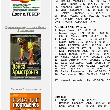
23 Mitsuho Mochizuki JPN 00:24:57 0
24 Yuki Umeda JPN 00:24:59 0:01:2
25 Naoshige Oura JPN 00:25:11 0:01
26 Yuki Sakakibara JPN 00:26:31 0:0
27 Chihiro Kuroomaru JPN 00:27:24 0
28 Touki Maeda JPN 00:27:27 0:03:5
DNF Kentaro Kago JPN
DNS Ryoma Kobayashi JPN
Программа подготовки Ленса
Semifinal 2 Elite Women
Армстронга
1 Miyu Sakai JPN 00:26:08
2 Misaki Kago JPN 00:26:10 0:00:02
3 Chisaki Matsui JPN 00:26:11 0:00:
4 Fumika Matsumoto JPN 00:26:17 0:
5 Maiko Nishi JPN 00:26:20 0:00:12
6 Niina Kishimoto JPN 00:26:20 0:00:
7 Nicole Van Der Kaay NZL 00:26:22 0
8 Kira Hedgeland AUS 00:26:23 0:00:
9 Mayu Tanaka JPN 00:26:25 0:00:1
10 Hideko Kikuchi JPN 00:26:28 0:00
11 Sayu Arizono JPN 00:26:31 0:00:
12 Jana Machacova CZE 00:26:33 0:
13 Kirby Diaz AUS 00:26:37 0:00:29
14 Mio Nagashima JPN 00:26:38 0:00
15 Sarika Nakayama JPN 00:26:43 0:
16 Ami Asada JPN 00:27:40 0:01:32
...
17 Nanami Yamada JPN 00:28:08 0:0
Питание Спортсменов
Elite Men
1 Tamas Toth HUN 00:22:30
2 Brandon Copeland AUS 00:22:33 0:
3 Sam Ward NZL 00:22:33 0:00:03
...