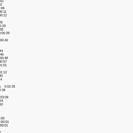
02
02
:06
0:11
0:12
26
:29
35
00:39
00:40
44
46
00:48
0:57
1:01
1:12
30
14
1 0:02:35
:39
03:09
24
10
:00
00:01
00:01
7