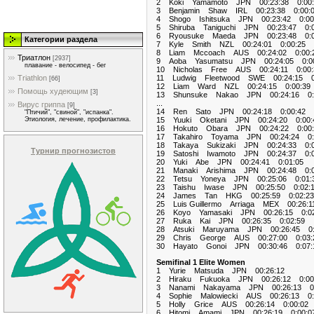
2 Koki Yamamoto JPN 00:23:38 0:00:
3 Benjamin Shaw IRL 00:23:38 0:00:
4 Shogo Ishitsuka JPN 00:23:42 0:00
5 Shiruba Taniguchi JPN 00:23:47 0:0
6 Ryousuke Maeda JPN 00:23:48 0:0
Категории раздела
7 Kyle Smith NZL 00:24:01 0:00:25
8 Liam Mccoach AUS 00:24:02 0:00:
Триатлон
[2937]
9 Aoba Yasumatsu JPN 00:24:05 0:00
плавание - велосипед - бег
10 Nicholas Free AUS 00:24:11 0:00:
11 Ludwig Fleetwood SWE 00:24:15 0:
Triathlon
[66]
12 Liam Ward NZL 00:24:15 0:00:39
Помощь худеющим
[3]
13 Shunsuke Nakao JPN 00:24:16 0:
...
Вирус гриппа
[9]
14 Ren Sato JPN 00:24:18 0:00:42
"Птичий", "свиной", "испанка".
15 Yuuki Oketani JPN 00:24:20 0:00:
Этиология, лечение, профилактика.
16 Hokuto Obara JPN 00:24:22 0:00:
17 Takahiro Toyama JPN 00:24:24 0:
18 Takaya Sukizaki JPN 00:24:33 0:0
Турнир прогнозистов
19 Satoshi Iwamoto JPN 00:24:37 0:0
20 Yuki Abe JPN 00:24:41 0:01:05
21 Manaki Arishima JPN 00:24:48 0:0
22 Tetsu Yoneya JPN 00:25:06 0:01:
23 Taishu Iwase JPN 00:25:50 0:02:
24 James Tan HKG 00:25:59 0:02:23
25 Luis Guillermo Arriaga MEX 00:26:1
26 Koyo Yamasaki JPN 00:26:15 0:02
27 Ruka Kai JPN 00:26:35 0:02:59
28 Atsuki Maruyama JPN 00:26:45 0:
29 Chris George AUS 00:27:00 0:03:
30 Hayato Gonoi JPN 00:30:46 0:07:
Semifinal 1 Elite Women
1 Yurie Matsuda JPN 00:26:12
2 Hiraku Fukuoka JPN 00:26:12 0:00
3 Nanami Nakayama JPN 00:26:13 0:
4 Sophie Malowiecki AUS 00:26:13 0:
5 Holly Grice AUS 00:26:14 0:00:02
6 Hitomi Amami JPN 00:26:19 0:00:0