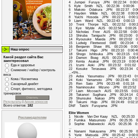
4 Jumpei Furuya JPN 00:22:34 0:00:
5 Kyle Smith NZL 00:22:36 0:00:06
6 Makoto Odakura JPN 00:22:37 0:00
7 Hayden Wilde NZL 00:22:38 0:00:0
8 Yuichi Hosoda JPN 00:22:41 0:00:1
9 Liam Ward NZL 00:22:43 0:00:13
10 Trent Thorpe NZL 00:22:52 0:00:
11 Kye Wylde AUS 00:22:56 0:00:26
12 Nicholas Free AUS 00:22:58 0:00:
13 Shiruba Taniguchi JPN 00:23:00 0:
14 Ryousuke Maeda JPN 00:23:02 0:
15 Ludwig Fleetwood SWE 00:23:04 0
16 Benjamin Shaw IRL 00:23:06 0:00
Наш опрос
17 Takumi Higo JPN 00:23:10 0:00:4
18 Shogo Ishitsuka JPN 00:23:15 0:0
Какой раздел сайта Вас
19 Damon Boag AUS 00:23:19 0:00:
заинтересовал
20 Kenta Asakai JPN 00:23:19 0:00:
21 Izumi Aoki JPN 00:23:32 0:01:02
Еда и здоровье
22 Kosuke Terasawa JPN 00:23:34 0:
Снижение / набор / контроль
...+5%...
веса
23 Aoba Yasumatsu JPN 00:23:43 0:0
Кожа / Косметика
24 Koki Yamamoto JPN 00:23:46 0:01
25 Ren Sato JPN 00:23:48 0:01:18
Сахарный диабет
26 Naminosuke Mizuno JPN 00:23:52 
Спорт, фитнесс, методика
27 Liam Mccoach AUS 00:23:55 0:01
тренировок
28 Takanori Sugihara JPN 00:24:14 0:
29 Shunsuke Nakao JPN 00:24:20 0:
Результаты
|
Архив опросов
30 Takumi Hojo JPN 00:24:49 0:02:1
Всего ответов:
182
DNF Taishi Furuyama JPN
Elite Women
1 Nicole Van Der Kaay NZL 00:25:3
Рекламодателям
2 Fumika Matsumoto JPN 00:25:35 0:
3 Sophie Malowiecki AUS 00:25:36 0:
...
4 Nanami Nakayama JPN 00:25:39 0:
5 Yurie Matsuda JPN 00:25:42 0:00:0