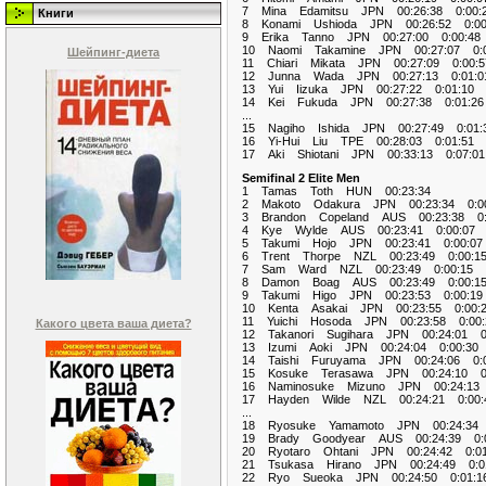
7 Mina Edamitsu JPN 00:26:38 0:00:
Книги
8 Konami Ushioda JPN 00:26:52 0:00
9 Erika Tanno JPN 00:27:00 0:00:48
10 Naomi Takamine JPN 00:27:07 0:0
Шейпинг-диета
11 Chiari Mikata JPN 00:27:09 0:00:5
12 Junna Wada JPN 00:27:13 0:01:0
13 Yui Iizuka JPN 00:27:22 0:01:10
14 Kei Fukuda JPN 00:27:38 0:01:26
...
15 Nagiho Ishida JPN 00:27:49 0:01:
16 Yi-Hui Liu TPE 00:28:03 0:01:51
17 Aki Shiotani JPN 00:33:13 0:07:01
Semifinal 2 Elite Men
1 Tamas Toth HUN 00:23:34
2 Makoto Odakura JPN 00:23:34 0:00
3 Brandon Copeland AUS 00:23:38 0:
4 Kye Wylde AUS 00:23:41 0:00:07
5 Takumi Hojo JPN 00:23:41 0:00:07
6 Trent Thorpe NZL 00:23:49 0:00:1
7 Sam Ward NZL 00:23:49 0:00:15
8 Damon Boag AUS 00:23:49 0:00:1
9 Takumi Higo JPN 00:23:53 0:00:19
10 Kenta Asakai JPN 00:23:55 0:00:
11 Yuichi Hosoda JPN 00:23:58 0:00:
Какого цвета ваша диета?
12 Takanori Sugihara JPN 00:24:01 0:
13 Izumi Aoki JPN 00:24:04 0:00:30
14 Taishi Furuyama JPN 00:24:06 0:0
15 Kosuke Terasawa JPN 00:24:10 0:
16 Naminosuke Mizuno JPN 00:24:13 
17 Hayden Wilde NZL 00:24:21 0:00:
...
18 Ryosuke Yamamoto JPN 00:24:34 
19 Brady Goodyear AUS 00:24:39 0:0
20 Ryotaro Ohtani JPN 00:24:42 0:01
21 Tsukasa Hirano JPN 00:24:49 0:0
22 Ryo Sueoka JPN 00:24:50 0:01:1