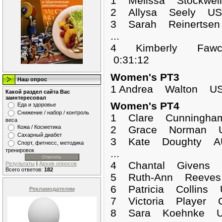
1 Melissa Stockw
2 Allysa Seely US
3 Sarah Reinertse
...
4 Kimberly Fawc
0:31:12
Women's PT3
Наш опрос
1 Andrea Walton U
Какой раздел сайта Вас
заинтересовал
Women's PT4
Еда и здоровье
Снижение / набор / контроль
1 Clare Cunningh
веса
Кожа / Косметика
2 Grace Norman U
Сахарный диабет
3 Kate Doughty AU
Спорт, фитнесс, методика
тренировок
...
4 Chantal Givens 
Результаты
|
Архив опросов
Всего ответов:
182
5 Ruth-Ann Reeves
6 Patricia Collins
Рекламодателям
7 Victoria Player 
8 Sara Koehnke US