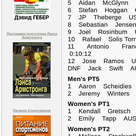
5 Aidan McGlynn I
6 Stefan Hoggan G
7 JP Theberge USA
8 Sebastian Jense
9 Joel Rosinbum U
Программа подготовки Ленса
Армстронга
10 Rafael Solis To
11 Antonio Fran
0:10:12
12 Jose Ramos US
DNF Jack Swif
Men's PT5
1 Aaron Scheidie
2 Jeremy Winters 
Women's PT1
1 Kendall Gretsc
Питание Спортсменов
2 Emily Tapp AUS 
Women's PT2