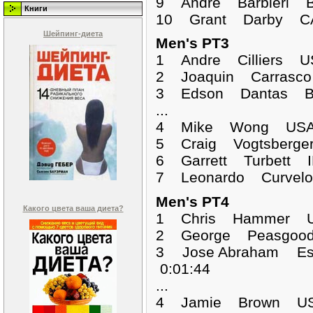
9 Andre Barbieri B
Книги
10 Grant Darby CA
Шейпинг-диета
Men's PT3
1 Andre Cilliers 
2 Joaquin Carrasc
3 Edson Dantas BR
...
4 Mike Wong USA 
5 Craig Vogtsberge
6 Garrett Turbett 
7 Leonardo Curvel
Men's PT4
Какого цвета ваша диета?
1 Chris Hammer 
2 George Peasgood
3 Jose Abraham Es
0:01:44
...
4 Jamie Brown USA