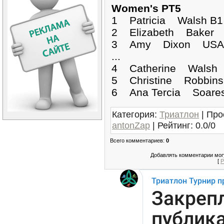
Women's PT5
1 Patricia Walsh 
2 Elizabeth Baker
3 Amy Dixon USA 
...
4 Catherine Walsh 
5 Christine Robbin
6 Ana Tercia Soare
Категория
:
Триатлон
|
Про
antonZap
|
Рейтинг
:
0.0
/
0
Всего комментариев
:
0
Добавлять комментарии могу
[
Р