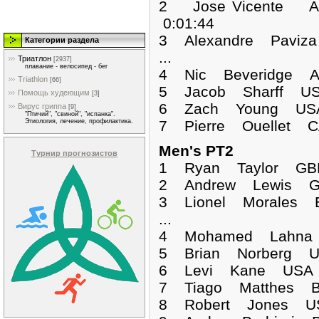
2 Jose Vicente A
0:01:44
3 Alexandre Paviz
Категории раздела
...
Триатлон
[2937]
плавание - велосипед - бег
4 Nic Beveridge A
Triathlon
[66]
5 Jacob Sharff US
Помощь худеющим
[3]
6 Zach Young USA
Вирус гриппа
[9]
"Птичий", "свиной", "испанка".
7 Pierre Ouellet C
Этиология, лечение, профилактика.
Men's PT2
Турнир прогнозистов
1 Ryan Taylor G
2 Andrew Lewis GB
3 Lionel Morales 
...
4 Mohamed Lahna 
5 Brian Norberg U
6 Levi Kane USA 0
7 Tiago Matthes B
8 Robert Jones US