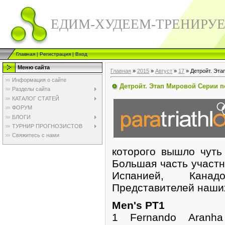
ЕДИМ-ХУДЕЕМ-ТРЕНИРУ
Главная
|
Регистрация
|
Вход
Меню сайта
Главная
»
2015
»
Август
»
17
» Детройт. Эта
Информация о сайте
Детройт. Этап Мировой Серии п
Разделы сайта
КАТАЛОГ СТАТЕЙ
ФОРУМ
БЛОГИ
ТУРНИР ПРОГНОЗИСТОВ
Свяжитесь с нами
которого вышло чуть
Большая часть участ
Испанией, Канад
Представителей наших
Men's PT1
1 Fernando Aranh