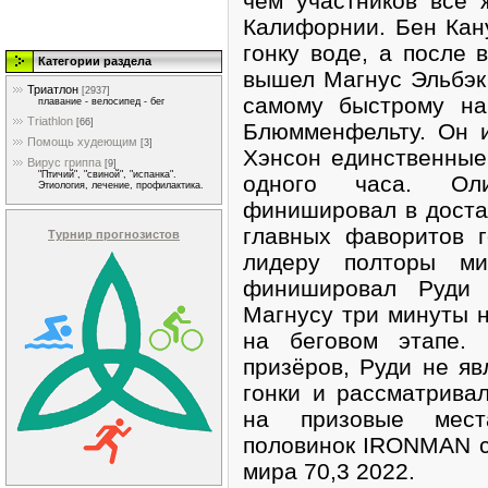
чем участников всё 
Калифорнии. Бен Кан
гонку воде, а после 
Категории раздела
вышел Магнус Эльбэк
Триатлон
[2937]
самому быстрому на
плавание - велосипед - бег
Triathlon
[66]
Блюмменфельту. Он 
Помощь худеющим
[3]
Хэнсон единственные
Вирус гриппа
[9]
"Птичий", "свиной", "испанка".
одного часа. Оли
Этиология, лечение, профилактика.
финишировал в доста
главных фаворитов г
Турнир прогнозистов
лидеру полторы м
финишировал Руди 
Магнусу три минуты н
на беговом этапе.
призёров, Руди не я
гонки и рассматривал
на призовые мест
половинок IRONMAN с
мира 70,3 2022.