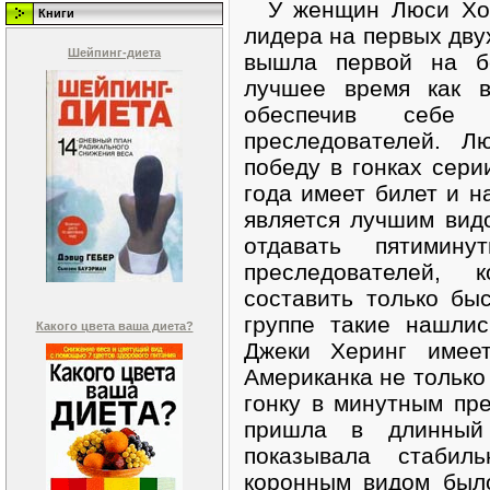
У женщин Люси Холл
Книги
лидера на первых двух
Шейпинг-диета
вышла первой на бе
лучшее время как в
обеспечив себе
преследователей. 
победу в гонках серии
года имеет билет и н
является лучшим вид
отдавать пятимину
преследователей, 
составить только бы
группе такие нашлис
Какого цвета ваша диета?
Джеки Херинг имеет
Американка не только
гонку в минутным пр
пришла в длинный
показывала стабил
коронным видом был