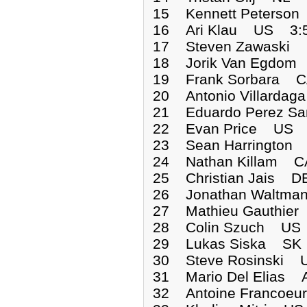
15 Kennett Peters
16 Ari Klau US 3
17 Steven Zawask
18 Jorik Van Egd
19 Frank Sorbara
20 Antonio Villar
21 Eduardo Perez 
22 Evan Price US
23 Sean Harringto
24 Nathan Killam
25 Christian Jais
26 Jonathan Walt
27 Mathieu Gauthi
28 Colin Szuch U
29 Lukas Siska S
30 Steve Rosinsk
31 Mario Del Elia
32 Antoine Franco