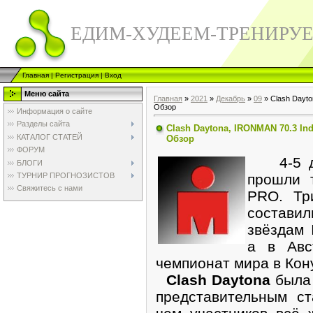
ЕДИМ-ХУДЕЕМ-ТРЕНИРУ
Главная
|
Регистрация
|
Вход
Меню сайта
Главная
»
2021
»
Декабрь
»
09
» Clash Dayto
Обзор
Информация о сайте
Разделы сайта
Clash Daytona, IRONMAN 70.3 Ind
КАТАЛОГ СТАТЕЙ
Обзор
ФОРУМ
4-5 дек
БЛОГИ
ТУРНИР ПРОГНОЗИСТОВ
прошли 
Свяжитесь с нами
PRO. Тр
состав
звёздам 
а в Авс
чемпионат мира в Кон
Clash Daytona
была 
представительным с