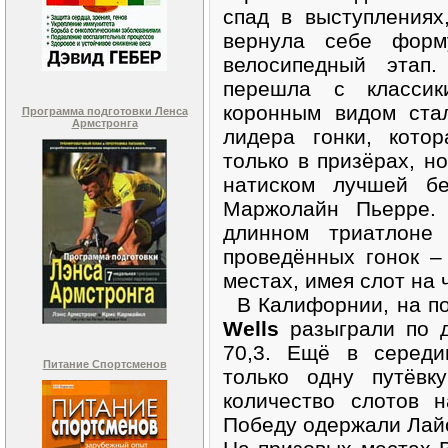
спад в выступлениях
вернула себе форм
велосипедный этап
перешла с классик
коронным видом стал
Программа подготовки Ленса
Армстронга
лидера гонки, кото
только в призёрах, н
натиском лучшей бе
Маржолайн Пьерре.
длинном триатлоне
проведённых гонок –
местах, имея слот на 
В Калифорнии, на п
Wells
разыграли по д
70,3. Ещё в середи
Питание Спортсменов
только одну путёвк
количество слотов 
Победу одержали Лай