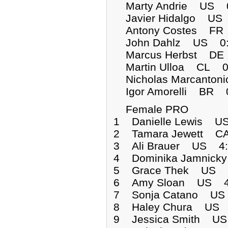
Marty Andrie US 
Javier Hidalgo U
Antony Costes FR
John Dahlz US 0
Marcus Herbst DE
Martin Ulloa CL 
Nicholas Marcanto
Igor Amorelli BR 
Female PRO
1 Danielle Lewis U
2 Tamara Jewett C
3 Ali Brauer US 4
4 Dominika Jamnic
5 Grace Thek US 
6 Amy Sloan US 4
7 Sonja Catano US
8 Haley Chura US 
9 Jessica Smith U