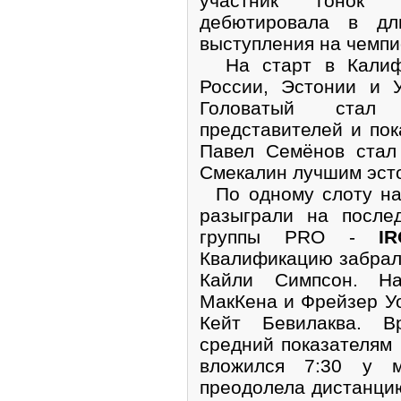
участник гонок W
дебютировала в дл
выступления на чемпи
На старт в Калифо
России, Эстонии и 
Головатый ста
представителей и пок
Павел Семёнов стал
Смекалин лучшим эсто
По одному слоту на
разыграли на после
группы PRO -
I
Квалификацию забрал
Кайли Симпсон. Н
МакКена и Фрейзер У
Кейт Бевилаква. В
средний показателям
вложился 7:30 у 
преодолела дистанцию