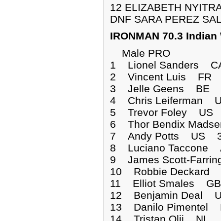
12 ELIZABETH NYITRA
DNF SARA PEREZ SA
IRONMAN 70.3 Indian 
Male PRO
1 Lionel Sanders
2 Vincent Luis F
3 Jelle Geens BE
4 Chris Leiferman
5 Trevor Foley U
6 Thor Bendix Ma
7 Andy Potts US 
8 Luciano Taccon
9 James Scott-Far
10 Robbie Deckar
11 Elliot Smales 
12 Benjamin Deal
13 Danilo Pimente
14 Tristan Olij N