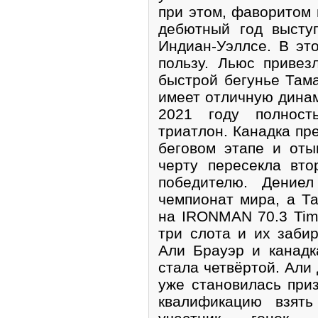
при этом, фаворитом 
дебютный год высту
Индиан-Уэллсе. В эт
пользу. Льюс привез
быстрой бегунье Там
имеет отличную динам
2021 году полност
триатлон. Канадка пр
беговом этапе и от
черту пересекла вт
победителю. Дение
чемпионат мира, а Т
на IRONMAN 70.3 Tim
три слота и их заби
Али Брауэр и канадк
стала четвёртой. Али
уже становилась при
квалификацию взять