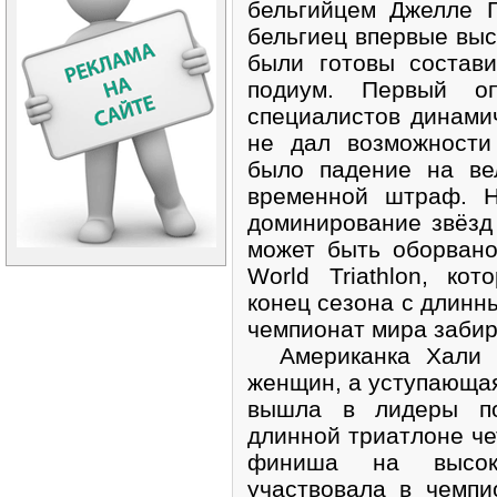
бельгийцем Джелле Г
бельгиец впервые выс
были готовы состав
подиум. Первый о
специалистов динами
не дал возможности
было падение на ве
временной штраф. Н
доминирование звёзд
может быть оборван
World Triathlon, к
конец сезона с длинн
чемпионат мира забир
Американка Хали Ч
женщин, а уступающая
вышла в лидеры по
длинной триатлоне че
финиша на высок
участвовала в чемпи