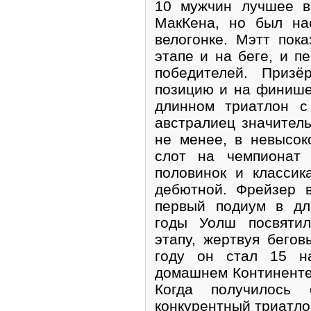
10 мужчин лучшее в
МакКена, но был на
велогонке. Мэтт пок
этапе и на беге, и 
победителей. Приз
позицию и на финише
длинном триатлон с
австралиец значитель
не менее, в невысок
слот на чемпионат 
половинок и класси
дебютной. Фрейзер 
первый подиум в д
годы Уолш посвятил
этапу, жертвуя бего
году он стал 15 н
домашнем Континенте,
Когда получилось
конкурентный триатло