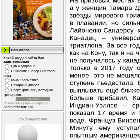
На призовых местах 
а у женщин Тамара Д
звёзды мирового три
в плавании, но силь
Лайонелю Сандерсу, к
Канадец – универса
триатлона. За все го
Наш опрос
как на Кону, так и на
Какой раздел сайта Вас
не получалось у кана
заинтересовал
Еда и здоровье
только в 2017 году 
Снижение / набор / контроль
менее, это не мешал
веса
Кожа / Косметика
ступень пьедестала.
Сахарный диабет
выплывать ещё ближе 
Спорт, фитнесс, методика
тренировок
больше прибавил. Ка
Результаты
|
Архив опросов
Индиан-Уэллсе – ср
Всего ответов:
182
показал 17 время и 
воде. Француз Винсен
Рекламодателям
Минуту ему уступа
опытным американце