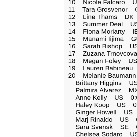
10 Nicole Falcaro 
11 Tara Grosvenor
12 Line Thams DK
13 Summer Deal U
14 Fiona Moriarty 
15 Manami Iijima 
16 Sarah Bishop U
17 Zuzana Trnovco
18 Megan Foley US
19 Lauren Babinea
20 Melanie Bauman
Brittany Higgins U
Palmira Alvarez M
Anne Kelly US 0:0
Haley Koop US 0:
Ginger Howell US 
Marj Rinaldo US 0
Sara Svensk SE 0
Chelsea Sodaro US