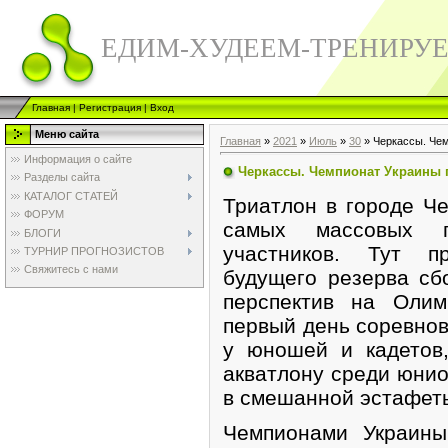
ЕДИМ-ХУДЕЕМ-ТРЕНИРУ
Главная
|
Регистрация
|
Вход
Меню сайта
Главная
»
2021
»
Июль
»
30
» Черкассы. Чем
Информация о сайте
Черкассы. Чемпионат Украины 
Разделы сайта
КАТАЛОГ СТАТЕЙ
Триатлон в городе Ч
ФОРУМ
самых массовых п
БЛОГИ
участников. Тут п
ТУРНИР ПРОГНОЗИСТОВ
Свяжитесь с нами
будущего резерва сб
перспектив на Олим
первый день соревно
у юношей и кадетов
акватлону среди юнио
в смешанной эстафеты
Чемпионами Украин