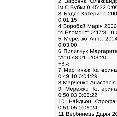
2 Заровна Олексан
ім.С.Бубки 0:45:22 0:0
3 Бадяк Катерина 20
0:01:15
4 Воробєй Марія 200
"4 Елемент" 0:47:31 0:
5 Мережко Анна 200
0:03:00
6 Пилипчук Маргари
"А" 0:48:01 0:03:20
+8%
7 Мартинюк Катерина
0:49:10 0:04:29
8 Марченко Анастасія
9 Мережко Катерин
0:50:03 0:05:22
10 Найдьон Стрефа
0:51:05 0:06:24
11 Вербинець Дарія 