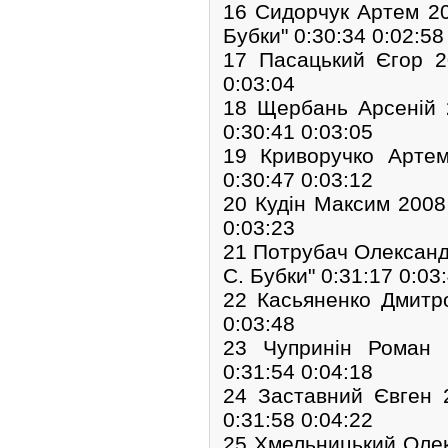
16 Сидорчук Артем 20
Бубки" 0:30:34 0:02:58
17 Пасацький Єгор 2
0:03:04
18 Щербань Арсеній 
0:30:41 0:03:05
19 Криворучко Арте
0:30:47 0:03:12
20 Кудін Максим 2008
0:03:23
21 Потрубач Олександ
С. Бубки" 0:31:17 0:03
22 Касьяненко Дмитр
0:03:48
23 Чупринін Роман 
0:31:54 0:04:18
24 Заставний Євген 
0:31:58 0:04:22
25 Хмельницький Олек