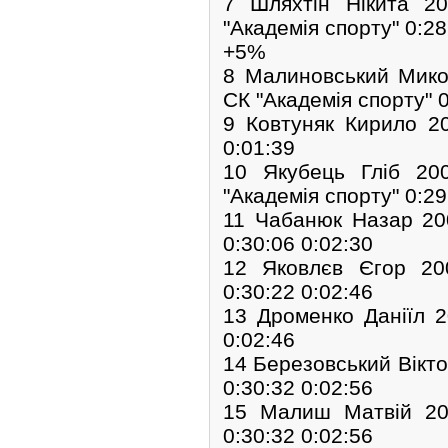
7 Шляхтін Нікита 2
"Академія спорту" 0:28
+5%
8 Малиновський Мик
СК "Академія спорту" 0
9 Ковтуняк Кирило 20
0:01:39
10 Якубець Гліб 20
"Академія спорту" 0:29
11 Чабанюк Назар 2
0:30:06 0:02:30
12 Яковлєв Єгор 20
0:30:22 0:02:46
13 Дроменко Даніїл 2
0:02:46
14 Березовський Вікт
0:30:32 0:02:56
15 Малиш Матвій 20
0:30:32 0:02:56