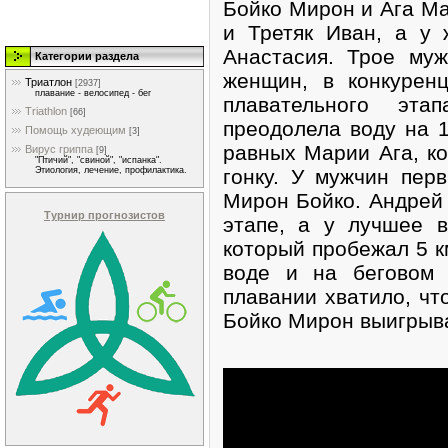
Бойко Мирон и Ага Ма
и Третяк Иван, а у
Анастасия. Трое муж
Категории раздела
женщин, в конкурен
Триатлон
[2937]
плавание - велосипед - бег
плавательного эт
Triathlon
[66]
преодолела воду на 1
Помощь худеющим
[3]
равных Марии Ага, ко
Вирус гриппа
[9]
"Птичий", "свиной", "испанка".
гонку. У мужчин пе
Этиология, лечение, профилактика.
Мирон Бойко. Андрей 
Турнир прогнозистов
этапе, а у лучшее 
который пробежал 5 к
воде и на беговом
плавании хватило, ч
Бойко Мирон выигрыва