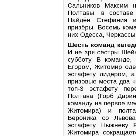
Сальников Максим н
Полтавы, в состав
Найдён Стефания и
призёры. Восемь кома
них Одесса, Черкассы
Шесть команд катед
И не зря сёстры Шейк
субботу. В команде,
Егором, Житомир оде
эстафету лидером, 
призовые места два ч
топ-3 эстафету пе
Полтава (Горб Дари
команду на первое мес
Житомира) и полта
Вероника со Львов
эстафету Ныжнёву 
Житомира сокращает