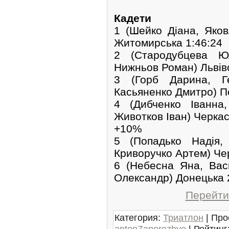
Кадети
1 (Шейко Діана, Яков
Житомирська 1:46:24
2 (Стародубцева Юл
Нижньов Роман) Львівс
3 (Горб Дарина, Ге
Касьяненко Дмитро) По
4 (Дибченко Іванна
Животков Іван) Черкас
+10%
5 (Попадько Надія,
Криворучко Артем) Чер
6 (Небесна Яна, Вас
Олександр) Донецька 2
Перейти 
Категория
:
Триатлон
|
Про
antonZaporozhye
|
Рейтинг