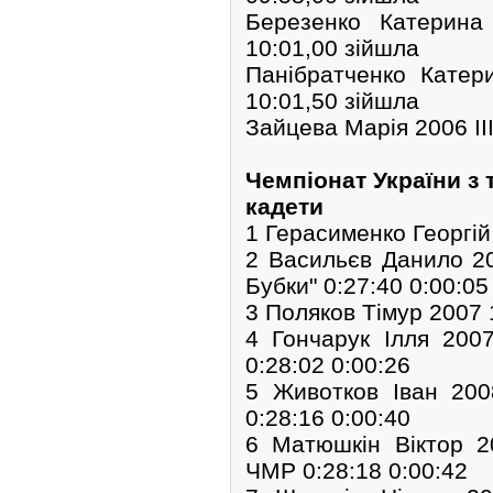
Березенко Катерин
10:01,00 зійшла
Панібратченко Кат
10:01,50 зійшла
Зайцева Марія 2006 І
Чемпіонат України з
кадети
1 Герасименко Георгій
2 Васильєв Данило 20
Бубки" 0:27:40 0:00:05
3 Поляков Тімур 2007 
4 Гончарук Ілля 20
0:28:02 0:00:26
5 Животков Іван 20
0:28:16 0:00:40
6 Матюшкін Віктор 
ЧМР 0:28:18 0:00:42