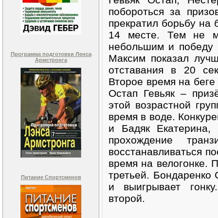
побороться за призо
прекратил борьбу на 
14 месте. Тем не м
небольшим и победу 
Программа подготовки Ленса
Максим показал лучш
Армстронга
отставания в 20 се
Второе время на беге
Остап Гевьяк – приз
этой возрастной гру
время в воде. Конкур
и Бадяк Екатерина,
прохождение транз
восстанавливаться по
время на велогонке.
третьей. Бондаренко 
Питание Спортсменов
и выигрывает гонку
второй.