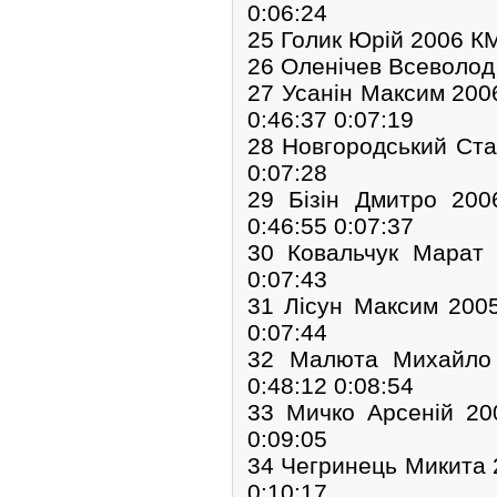
0:06:24
25 Голик Юрій 2006 КМ
26 Оленічев Всеволод
27 Усанін Максим 20
0:46:37 0:07:19
28 Новгородський Ста
0:07:28
29 Бізін Дмитро 20
0:46:55 0:07:37
30 Ковальчук Марат
0:07:43
31 Лісун Максим 200
0:07:44
32 Малюта Михайло 
0:48:12 0:08:54
33 Мичко Арсеній 2
0:09:05
34 Чегринець Микита 
0:10:17