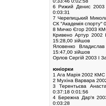
0:33:46 0:02:58
6 Рижий Денис 2003
0:03:31
7 Черепицький Мико
СК "Академія спорту" 0
8 Мичко Єгор 2003 КМ
Кривено Артур 2002
15:28,00 зійшов
Яловенко Владисла
15:47,00 зійшов
Орлов Сергій 2003 І 
юніорки
1 Ага Марія 2002 КМС
2 Мухіна Варвара 200
3 Терентьєва Анас
0:37:18 0:01:56
4 Бережна Дар'я 20
0:03:28