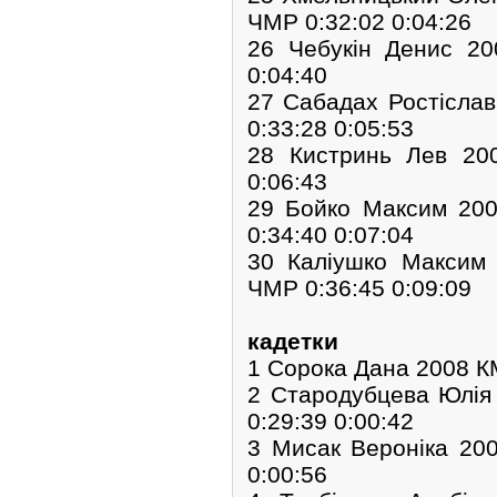
ЧМР 0:32:02 0:04:26
26 Чебукін Денис 20
0:04:40
27 Сабадах Ростіслав
0:33:28 0:05:53
28 Кистринь Лев 20
0:06:43
29 Бойко Максим 20
0:34:40 0:07:04
30 Каліушко Максим
ЧМР 0:36:45 0:09:09
кадетки
1 Сорока Дана 2008 К
2 Стародубцева Юлі
0:29:39 0:00:42
3 Мисак Вероніка 20
0:00:56