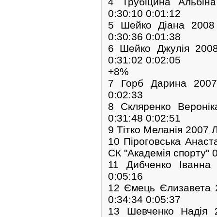
4 Трубіцина Альбі
0:30:10 0:01:12
5 Шейко Діана 200
0:30:36 0:01:38
6 Шейко Джулія 200
0:31:02 0:02:05
+8%
7 Горб Дарина 200
0:02:33
8 Скляренко Вероні
0:31:48 0:02:51
9 Тітко Меланія 2007 
10 Піроговська Анаст
СК "Академія спорту" 0
11 Дибченко Іванн
0:05:16
12 Ємець Єлизавета
0:34:34 0:05:37
13 Шевченко Надія 