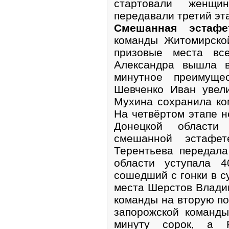
стартовали женщи
передавали третий э
Смешанная эстаф
команды Житомирско
призовые места вс
Александра вышла 
минутное преимуще
Шевченко Иван увел
Мухина сохранила ко
На четвёртом этапе н
Донецкой области
смешанной эстафет
Терентьева передала
области уступала 
сошедший с гонки в с
места Шерстов Владим
команды на вторую по
запорожской команд
минуту сорок, а 