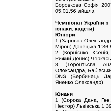
Боровкова Софія 20
05:01,56 зійшла
Чемпіонат України з 
юнаки, кадети)
Юніори
1 (Заровна Олександр
Мірон) Донецька 1:36:
2 (Корнієнко Ксені
Рижий Денис) Черкаськ
3 (Терентьєва Ана
Олександра, Бабівськи
DNS (Вербинець Дар
Яненко Олександр)
Юнаки
1 (Сорока Дана, Гев
Нестор) Львівська 1:3