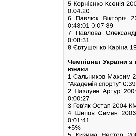
5 Корнієнко Ксенія 2
0:04:20
6 Павлюк Вікторія 
0:43:01 0:07:39
7 Павлова Олександ
0:08:31
8 Євтушенко Каріна 1
Чемпіонат України з
юнаки
1 Сальников Максим 
"Академія спорту" 0:39
2 Назлуян Артур 200
0:00:27
3 Гев'як Остап 2004 К
4 Шипов Семен 2006
0:01:41
+5%
5 Кизима Нестор 2