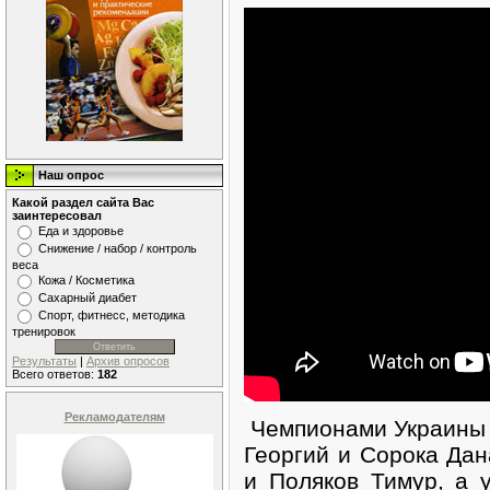
Наш опрос
Какой раздел сайта Вас
заинтересовал
Еда и здоровье
Снижение / набор / контроль
веса
Кожа / Косметика
Сахарный диабет
Спорт, фитнесс, методика
тренировок
Результаты
|
Архив опросов
Всего ответов:
182
Рекламодателям
Чемпионами Украин
Георгий и Сорока Дан
и Поляков Тимур, а