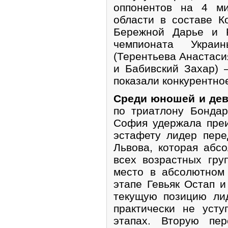
оппонентов на 4 ми
области в составе К
Бережной Дарье и 
чемпионата Украи
(Терентьева Анастаси
и Бабивский Захар) 
показали конкурентно
Среди юношей и де
по триатлону Бонда
София удержала пре
эстафету лидер пер
Львова, которая абс
всех возрастных гру
место в абсолютном
этапе Гевьяк Остап 
текущую позицию ли
практически не уст
этапах. Вторую пе