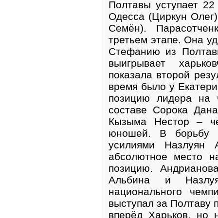
Полтавы уступает 22 
Одесса (Циркун Олег)
Семён). Парасотче
третьем этапе. Она у
Стефанию из Полтав
выигрывает харько
показала второй резу
время было у Екатер
позицию лидера на 
составе Сорока Дана
Кызыма Нестор – ч
юношей. В борьбу 
усилиями Назлуян А
абсолютное место н
позицию. Андрианов
Альбина и Назлу
национального чемп
выступал за Полтаву п
вперёд Харьков, но 