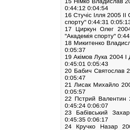
15 Німко Владислав 
0:44:12 0:04:54
16 Стучіс Ілля 2005 І
спорту" 0:44:31 0:05:1
17 Циркун Олег 20
"Академія спорту" 0:44
18 Микитенко Владисл
0:05:37
19 Акімов Лука 2004 І
0:45:01 0:05:43
20 Бабич Святослав 
0:05:47
21 Лисак Михайло 20
0:05:57
22 Пстрий Валентин
0:45:24 0:06:07
23 Бабівський Заха
0:45:35 0:06:17
24 Кручко Назар 2