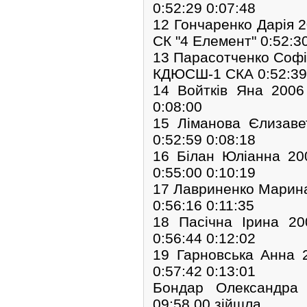
0:52:29 0:07:48
12 Гончаренко Дарія
СК "4 Елемент" 0:52:3
13 Парасотченко Соф
КДЮСШ-1 СКА 0:52:39 
14 Войтків Яна 200
0:08:00
15 Ліманова Єлизав
0:52:59 0:08:18
16 Білан Юліанна 2
0:55:00 0:10:19
17 Лавриненко Марина
0:56:16 0:11:35
18 Пасічна Ірина 
0:56:44 0:12:02
19 Гарновська Анна
0:57:42 0:13:01
Бондар Олександра
09:58,00 зійшла