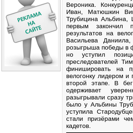
Вероника. Конкурен
Иван, Матюшкин Ви
Трубицина Альбина, 
первым закончил 
результатов на вел
Васильева Даниила,
розыгрыша победы в 
но уступил позиц
преследователей Тим
финишировать на п
велогонку лидером и 
второй этапе. В бе
одерживает увере
разыгрывали сразу тр
было у Альбины Труб
уступила Стародубц
стали призёрами че
кадетов.