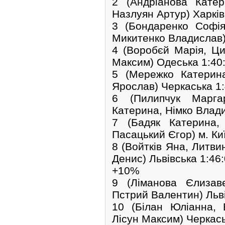
2 (Андріанова Кате
Назлуян Артур) Харків
3 (Бондаренко Софі
Микитенко Владислав)
4 (Воробєй Марія, Ци
Максим) Одеська 1:40:
5 (Мережко Катерин
Ярослав) Черкаська 1:
6 (Пилипчук Марга
Катерина, Німко Влади
7 (Бадяк Катерина,
Пасацький Єгор) м. Киї
8 (Войтків Яна, Литв
Денис) Львівська 1:46:
+10%
9 (Ліманова Єлизаве
Пстрий Валентин) Льві
10 (Білан Юліанна, 
Лісун Максим) Черкась