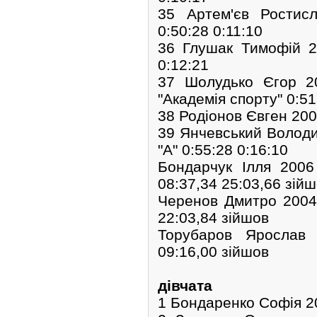
35 Артем'єв Ростис
0:50:28 0:11:10
36 Глушак Тимофій 2
0:12:21
37 Шолудько Єгор 2
"Академія спорту" 0:51
38 Родіонов Євген 200
39 Янчевський Волод
"А" 0:55:28 0:16:10
Бондарчук Ілля 200
08:37,34 25:03,66 зій
Черенов Дмитро 2004
22:03,84 зійшов
Торубаров Ярослав
09:16,00 зійшов
дівчата
1 Бондаренко Софія 2