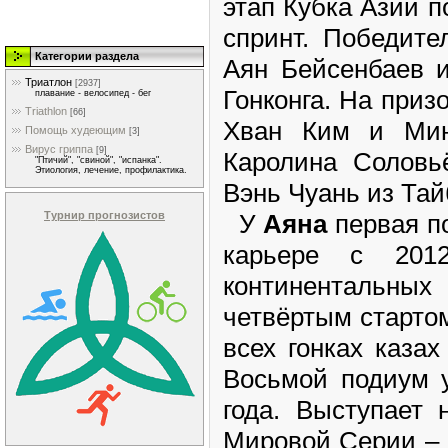
этап Кубка Азии п
спринт. Победите
Категории раздела
Аян Бейсенбаев 
Триатлон
[2937]
Гонконга. На при
плавание - велосипед - бег
Triathlon
[66]
Хван Ким и Ми
Помощь худеющим
[3]
Вирус гриппа
[9]
Каролина Соловь
"Птичий", "свиной", "испанка".
Этиология, лечение, профилактика.
Вэнь Чуань из Тай
У
Аяна
первая по
Турнир прогнозистов
карьере с 201
континентальных
четвёртым стартом
всех гонках казах
Восьмой подиум 
года. Выступает 
Мировой Серии – ш