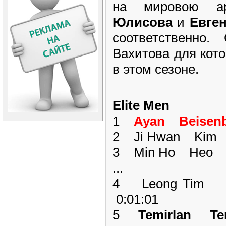
на мировою а
Юлисова
и
Евге
соответственно
Вахитова для кото
в этом сезоне.
Elite Men
1
Ayan Beise
2 Ji Hwan Kim 
3 Min Ho Heo K
...
4 Leong Tim
0:01:01
5
Temirlan T