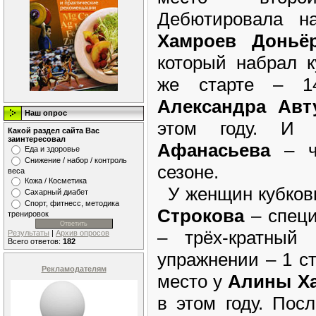
Дебютировала н
Хамроев Доньё
который набрал к
же старте – 1
Александра Авт
Наш опрос
этом году. 
Какой раздел сайта Вас
заинтересовал
Афанасьева
– че
Еда и здоровье
Снижение / набор / контроль
сезоне.
веса
Кожа / Косметика
У женщин кубков
Сахарный диабет
Спорт, фитнесс, методика
Строкова
– специ
тренировок
– трёх-кратный
Результаты
|
Архив опросов
Всего ответов:
182
упражнении – 1 ст
Рекламодателям
место у
Алины Х
в этом году. Пос