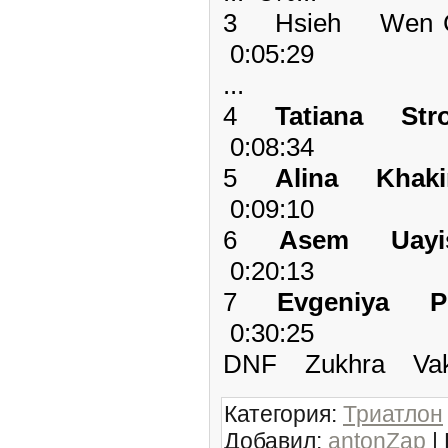
3 Hsieh Wen 
0:05:29
...
4
Tatiana St
0:08:34
5
Alina Kha
0:09:10
6
Asem Uay
0:20:13
7
Evgeniya P
0:30:25
DNF Zukhra V
Категория
:
Триатлон
Добавил
:
antonZap
|