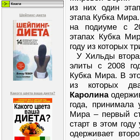
Книги
из них один эта
этапа Кубка Мира
Шейпинг-диета
на подиуме с 20
этапах Кубка Мир
году из которых т
У Хильды вторая
элиты с 2008 год
Кубка Мира. В эт
из которых дв
Каролина
одержив
Какого цвета ваша диета?
года, принимала 
Мира – первый ст
старт в этом году
одерживает второ