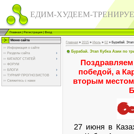
ЕДИМ-ХУДЕЕМ-ТРЕНИРУ
Главная
|
Регистрация
|
Вход
Меню сайта
Главная
»
2015
»
Июль
»
02
» Бурабай. Этап
Информация о сайте
Бурабай. Этап Кубка Азии по тр
Разделы сайта
КАТАЛОГ СТАТЕЙ
Поздравляем 
ФОРУМ
победой, а Ка
БЛОГИ
ТУРНИР ПРОГНОЗИСТОВ
вторым местом 
Свяжитесь с нами
Б
27 июня в Казах