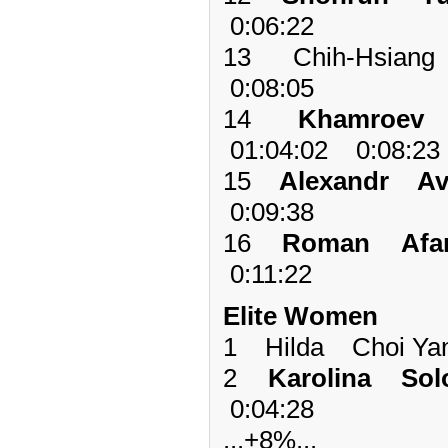
0:06:22
13 Chih-Hsian
0:08:05
14
Khamroev
01:04:02 0:08:23
15
Alexandr A
0:09:38
16
Roman Afa
0:11:22
Elite Women
1 Hilda Choi Y
2
Karolina So
0:04:28
...+8%...