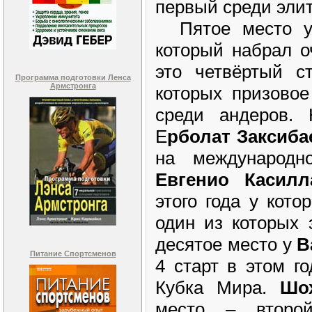
первый среди эли
Пятое место 
который набрал о
это четвёртый ст
Программа подготовки Ленса
Армстронга
которых призовое
среди андеров. 
Е
рболат Заксиба
на международ
Евгенио Касилл
этого года у кото
один из которых 
десятое место у
В
Питание Спортсменов
4 старт в этом го
Кубка Мира.
Шо
место – второ