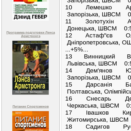
Запорізька, ШВСМ 0
10 Лемешко Ар
Запорізька, ШВСМ 0
11 Золотухін 
Донецька, ШВСМ 0:5
Программа подготовки Ленса
12 Астаф"єв О
Армстронга
Дніпропетровська, 
...+5%...
13 Винницкий В
Львівська, ШВСМ 0:
14 Дем'янов Ю
Запорізька, ШВСМ 0
15 Дарсанія Б
Полтавська, Олімпійс
16 Снесарь Де
Черкаська, ШВСМ 0:
Питание Спортсменов
17 Івашков Ки
Житомирська, ШВСМ 
18 Садигов Ру