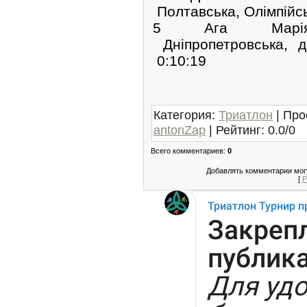
Полтавська, Олімпійс
5 Ага Марі
Дніпропетровська
0:10:19
Категория
:
Триатлон
|
Про
antonZap
|
Рейтинг
:
0.0
/
0
Всего комментариев
:
0
Добавлять комментарии могу
[
Р