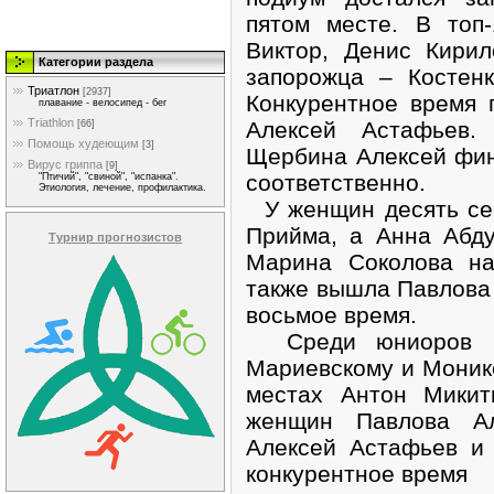
пятом месте. В топ
Виктор, Денис Кири
Категории раздела
запорожца – Костен
Триатлон
[2937]
Конкурентное время 
плавание - велосипед - бег
Triathlon
Алексей Астафьев
[66]
Помощь худеющим
[3]
Щербина Алексей фин
Вирус гриппа
[9]
соответственно.
"Птичий", "свиной", "испанка".
Этиология, лечение, профилактика.
У женщин десять се
Прийма, а Анна Абд
Турнир прогнозистов
Марина Соколова на
также вышла Павлова 
восьмое время.
Среди юниоров не
Мариевскому и Моник
местах Антон Микит
женщин Павлова Ал
Алексей Астафьев и
конкурентное время