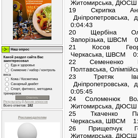
Житомирська, ДЮСШ 
19 Скрипка Ан
Дніпропетровська
0:04:43
20 Щербіна Ол
Запорізька, ШВСМ 0
21 Косов Геор
Наш опрос
Черкаська, ШВСМ 0:
Какой раздел сайта Вас
22 Семененко 
заинтересовал
Еда и здоровье
Полтавська, Олімпійс
Снижение / набор / контроль
веса
23 Третяк Ів
Кожа / Косметика
Дніпропетровська
Сахарный диабет
Спорт, фитнесс, методика
0:05:45
тренировок
24 Соломенюк Во
Результаты
|
Архив опросов
Житомирська, ДЮСШ 
Всего ответов:
182
25 Ткаченко П
Рекламодателям
Черкаська, ШВСМ 1:
26 Прищепчук Г
Житомирська, ДЮСШ 