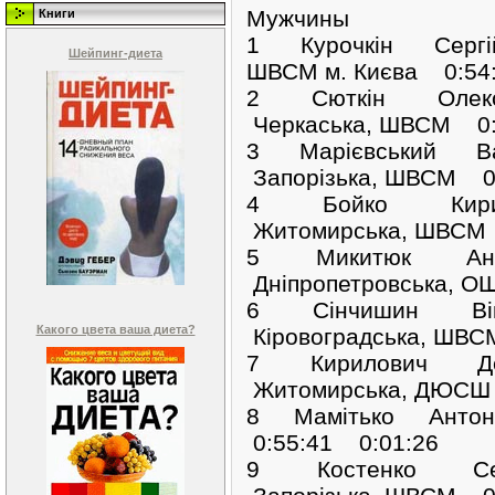
Мужчины
Книги
1 Курочкін Серг
Шейпинг-диета
ШВСМ м. Києва 0:5
2 Сюткін Олек
Черкаська, ШВСМ 0:
3 Марієвський В
Запорізька, ШВСМ 0
4 Бойко Кир
Житомирська, ШВСМ 
5 Микитюк Ан
Дніпропетровська, 
6 Сінчишин Ві
Какого цвета ваша диета?
Кіровоградська, ШВС
7 Кирилович Д
Житомирська, ДЮСШ 
8 Мамітько Анто
0:55:41 0:01:26
9 Костенко Се