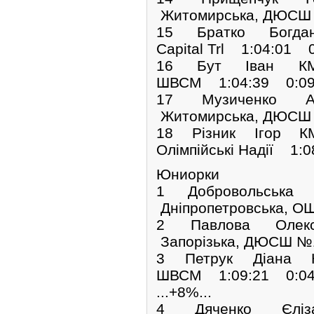
Житомирська, ДЮСШ 
15 Братко Богда
Capital Trl 1:04:01 0
16 Бут Іван КМС
ШВСМ 1:04:39 0:09
17 Музиченко А
Житомирська, ДЮСШ 
18 Різник Ігор КМ
Олімпійські Надії 1:
Юниорки
1 Добровольська
Дніпропетровська,
2 Павлова Олек
Запорізька, ДЮСШ №
3 Петрук Діана К
ШВСМ 1:09:21 0:04
...+8%...
4 Дяченко Єліз