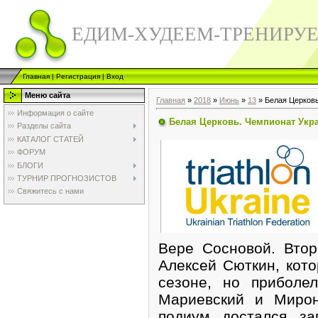
ЕДИМ-ХУДЕЕМ-ТРЕНИРУ
Главная
|
Регистрация
|
Вход
Меню сайта
Главная
»
2018
»
Июнь
»
13
» Белая Церковь
Информация о сайте
Белая Церковь. Чемпионат Укр
Разделы сайта
КАТАЛОГ СТАТЕЙ
ФОРУМ
БЛОГИ
ТУРНИР ПРОГНОЗИСТОВ
Свяжитесь с нами
Вере Сосновой. Вто
Алексей Сюткин, кото
сезоне, но приболе
Мариевский и Миро
подиум достался за