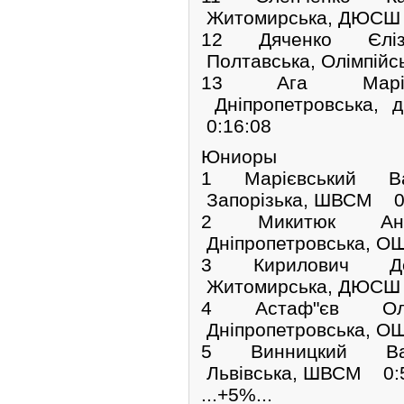
Житомирська, ДЮСШ 
12 Дяченко Єлі
Полтавська, Олімпійс
13 Ага Марі
Дніпропетровська
0:16:08
Юниоры
1 Марієвський В
Запорізька, ШВСМ 
2 Микитюк Ан
Дніпропетровська, 
3 Кирилович Д
Житомирська, ДЮСШ 
4 Астаф"єв Ол
Дніпропетровська, 
5 Винницкий В
Львівська, ШВСМ 0:
...+5%...