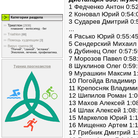
1 Федченко Антон 0:5
2 Коновал Юрий 0:54:0
Категории раздела
3 Сударев Дмитрий 0:5
Триатлон
[2936]
...
плавание - велосипед - бег
Triathlon
4 Расько Юрий 0:55:45
[66]
Помощь худеющим
[3]
5 Сендерский Михаил 
Вирус гриппа
[9]
6 Дубинец Олег 0:57:5
"Птичий", "свиной", "испанка".
Этиология, лечение, профилактика.
7 Морозов Павел 0:58:
8 Шуклинов Олег 0:59:
Турнир прогнозистов
9 Мурашкин Максим 1:
10 Погойда Владимир 1
11 Крепосняк Владимир
12 Шипилов Роман 1:0
13 Махов Алексей 1:08
14 Шлак Алексей 1:08:
15 Маркелов Юрий 1:1
16 Мищенко Артем 1:1
17 Грибник Дмитрий 1: