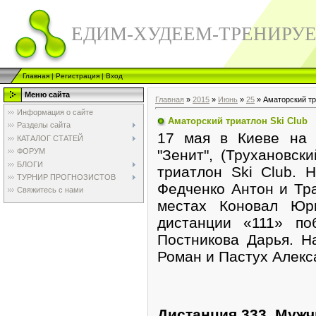
ЕДИМ-ХУДЕЕМ-ТРЕНИРУ
Главная
|
Регистрация
|
Вход
Меню сайта
Главная
»
2015
»
Июнь
»
25
» Аматорский тр
Информация о сайте
Аматорский триатлон Ski Club
Разделы сайта
17 мая в Киеве на 
КАТАЛОГ СТАТЕЙ
"Зенит", (Трухановск
ФОРУМ
БЛОГИ
триатлон Ski Club. 
ТУРНИР ПРОГНОЗИСТОВ
Федченко Антон и Тр
Свяжитесь с нами
местах Коновал Юр
дистанции «111» по
Постникова Дарья. Н
Роман и Пастух Алекс
Дистанция 333. Мужчи