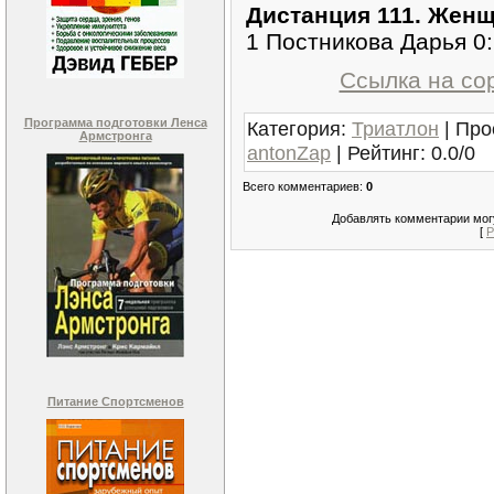
Дистанция 111. Женщ
1 Постникова Дарья 0:
Ссылка на со
Программа подготовки Ленса
Категория
:
Триатлон
|
Про
Армстронга
antonZap
|
Рейтинг
:
0.0
/
0
Всего комментариев
:
0
Добавлять комментарии могу
[
Р
Питание Спортсменов