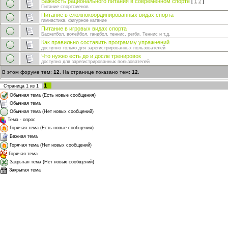
Важность рационального питания в современном спорте
[
1
2
]
Питание спортсменов
Питание в сложнокоординированных видах спорта
гимнастика, фигурное катание
Питание в игровых видах спорта
Баскетбол, волейбол, гандбол, теннис, регби, Теннис и т.д.
Как правильно составить программу упражнений
доступно только для зарегистрированных пользователей
Что нужно есть до и досле тренировок
доступно для зарегистрированных пользователей
В этом форуме тем:
12
. На странице показано тем:
12
.
1
Страница
1
из
1
Обычная тема (Есть новые сообщения)
Обычная тема
Обычная тема (Нет новых сообщений)
Тема - опрос
Горячая тема (Есть новые сообщения)
Важная тема
Горячая тема (Нет новых сообщений)
Горячая тема
Закрытая тема (Нет новых сообщений)
Закрытая тема