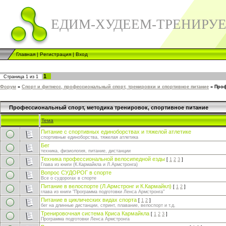
ЕДИМ-ХУДЕЕМ-ТРЕНИРУ
Главная
|
Регистрация
|
Вход
1
Страница
1
из
1
Форум
»
Спорт и фитнесс, профессиональный спорт, тренировки и спортивное питание
»
Проф
Профессиональный спорт, методика тренировок, спортивное питание
Тема
Питание с спортивных единоборствах и тяжелой атлетике
спортивные единоборства, тяжелая атлетика
Бег
техника, физиология, питание, дистанции
Техника профессиональной велосипедной езды
[
1
2
3
]
Глава из книги (К.Кармайкла и Л.Армстронга)
Вопрос СУДОРОГ в спорте
Все о судорогах в спорте
Питание в велоспорте (Л.Армстронг и К.Кармайкл)
[
1
2
]
глава из книги "Программа подготовки Ленса Армстронга"
Питание в циклических видах спорта
[
1
2
]
бег на длинные дистанции, спринт, плавание, велоспорт и т.д.
Тренировочная система Криса Кармайкла
[
1
2
3
]
Программа подготовки Ленса Армстронга