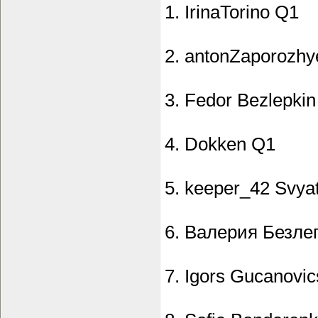
1. IrinaTorino Q1
2. antonZaporozh
3. Fedor Bezlepki
4. Dokken Q1
5. keeper_42 Svya
6. Валерия Безле
7. Igors Gucanovi