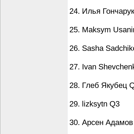
24. Илья Гончару
25. Maksym Usani
26. Sasha Sadchi
27. Ivan Shevchen
28. Глеб Якубец 
29. lizksytn Q3
30. Арсен Адамов