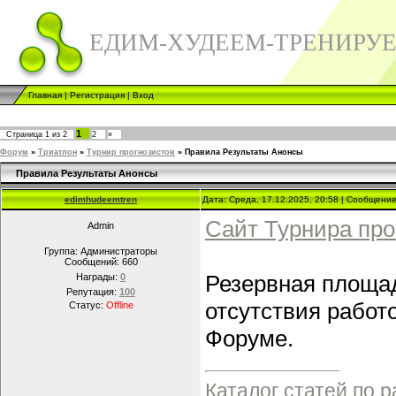
ЕДИМ-ХУДЕЕМ-ТРЕНИРУ
Главная
|
Регистрация
|
Вход
1
Страница
1
из
2
2
»
Форум
»
Триатлон
»
Турнир прогнозистов
»
Правила Результаты Анонсы
Правила Результаты Анонсы
edimhudeemtren
Дата: Среда, 17.12.2025, 20:58 | Сообщени
Сайт Турнира про
Admin
Группа: Администраторы
Сообщений:
660
Резервная площад
Награды:
0
Репутация:
100
отсутствия работ
Статус:
Offline
Форуме.
Каталог статей по 