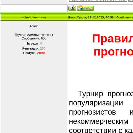
edimhudeemtren
Дата: Среда, 17.12.2025, 20:59 | Сообщени
Admin
Правил
Группа: Администраторы
Сообщений:
660
Награды:
0
прогно
Репутация:
100
Статус:
Offline
Турнир прогноз
популяризаци
прогнозистов
некоммерчески
соответствии с к