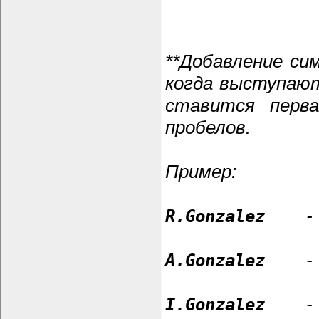
**Добавление си
когда выступают
ставится перв
пробелов.
Пример:
R.Gonzalez
- R
A.Gonzalez
- A
I.Gonzalez
- I