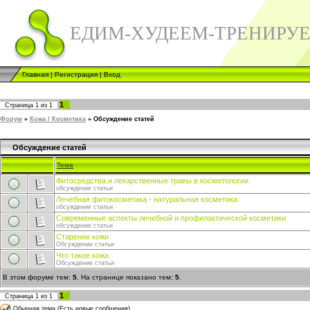
ЕДИМ-ХУДЕЕМ-ТРЕНИРУ
Главная
|
Регистрация
|
Вход
1
Страница
1
из
1
Форум
»
Кожа / Косметика
»
Обсуждение статей
Обсуждение статей
Тема
Фитосредства и лекарственные травы в косметологии
обсуждение статьи
Лечебная фитокосметика - натуральная косметика.
обсуждение статьи
Современные аспекты лечебной и профилактической косметики
обсуждение статьи
Старение кожи
Обсуждение статьи
Что такое кожа
Обсуждение статьи
В этом форуме тем:
5
. На странице показано тем:
5
.
1
Страница
1
из
1
Обычная тема (Есть новые сообщения)