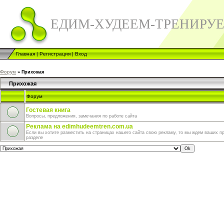
ЕДИМ-ХУДЕЕМ-ТРЕНИРУ
Главная
|
Регистрация
|
Вход
Форум
»
Прихожая
Прихожая
Форум
Гостевая книга
Вопросы, предложения, замечания по работе сайта
Реклама на edimhudeemtren.com.ua
Если вы хотите разместить на страницах нашего сайта свою рекламу, то мы ждем ваших п
разделе